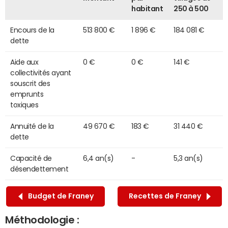
habitant
250 à 500
Encours de la
513 800 €
1 896 €
184 081 €
dette
Aide aux
0 €
0 €
141 €
collectivités ayant
souscrit des
emprunts
toxiques
Annuité de la
49 670 €
183 €
31 440 €
dette
Capacité de
6,4 an(s)
-
5,3 an(s)
désendettement
Budget de Franey
Recettes de Franey
Méthodologie :