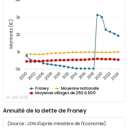
3k
Montants (€)
2k
1k
0k
2016
2014
2012
2010
2008
2006
2002
2000
2024
2022
2020
2018
Franey
Moyenne nationale
Moyenne villages de 250 à 500
© JDN 2026
Annuité de la dette de Franey
(Source : JDN d'après ministère de l'Economie)