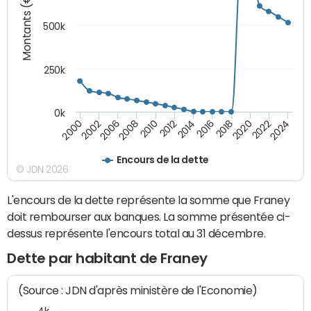
Montants (€)
500k
250k
0k
2016
2014
2012
2010
2008
2006
2002
2000
2024
2022
2020
2018
Encours de la dette
© JDN 2026
L'encours de la dette représente la somme que Franey
doit rembourser aux banques. La somme présentée ci-
dessus représente l'encours total au 31 décembre.
Dette par habitant de Franey
(Source : JDN d'après ministère de l'Economie)
4k