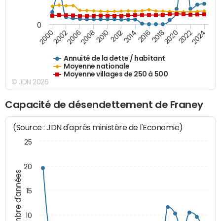
0
2018
2002
2022
2008
2012
2016
2000
2020
2006
2024
2010
2014
Annuité de la dette / habitant
Moyenne nationale
Moyenne villages de 250 à 500
© JDN 2026
Capacité de désendettement de Franey
(Source : JDN d'après ministère de l'Economie)
25
20
Nombre d'années
15
10