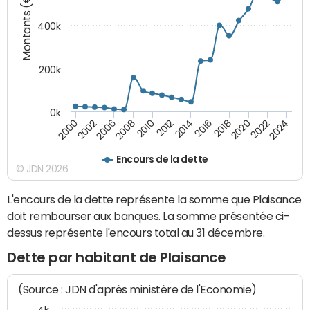
Montants (€)
400k
200k
0k
2000
2022
2016
2010
2002
2024
2018
2012
2006
2020
2014
2008
Encours de la dette
© JDN 2026
L'encours de la dette représente la somme que Plaisance
doit rembourser aux banques. La somme présentée ci-
dessus représente l'encours total au 31 décembre.
Dette par habitant de Plaisance
(Source : JDN d'après ministère de l'Economie)
4k