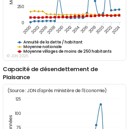
250
0
2018
2002
2022
2008
2012
2016
2000
2020
2006
2024
2010
2014
Annuité de la dette / habitant
Moyenne nationale
Moyenne villages de moins de 250 habitants
© JDN 2026
Capacité de désendettement de
Plaisance
(Source : JDN d'après ministère de l'Economie)
125
100
75