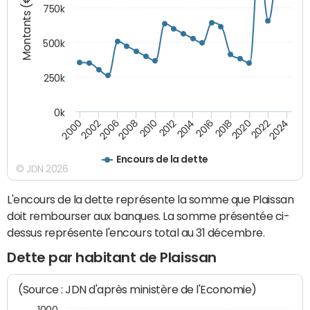
Montants (€)
750k
500k
250k
0k
2016
2014
2012
2010
2008
2006
2002
2000
2024
2022
2020
2018
Encours de la dette
© JDN 2026
L'encours de la dette représente la somme que Plaissan
doit rembourser aux banques. La somme présentée ci-
dessus représente l'encours total au 31 décembre.
Dette par habitant de Plaissan
(Source : JDN d'après ministère de l'Economie)
1000