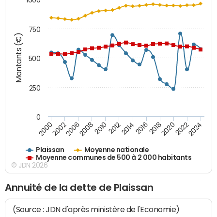
750
Montants (€)
500
250
0
2018
2002
2022
2008
2012
2016
2000
2020
2006
2024
2010
2014
Plaissan
Moyenne nationale
Moyenne communes de 500 à 2 000 habitants
© JDN 2026
Annuité de la dette de Plaissan
(Source : JDN d'après ministère de l'Economie)