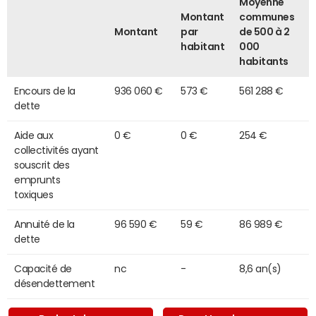
Moyenne
Montant
communes
Montant
par
de 500 à 2
habitant
000
habitants
Encours de la
936 060 €
573 €
561 288 €
dette
Aide aux
0 €
0 €
254 €
collectivités ayant
souscrit des
emprunts
toxiques
Annuité de la
96 590 €
59 €
86 989 €
dette
Capacité de
nc
-
8,6 an(s)
désendettement