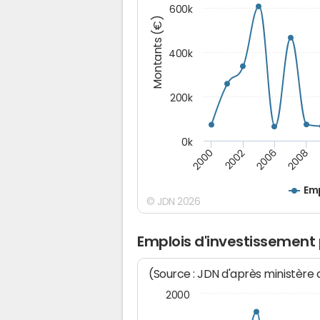
600k
Montants (€)
400k
200k
0k
2000
2008
2006
2002
Emp
© JDN 2026
Emplois d'investissement
(Source : JDN d'après ministère
2000