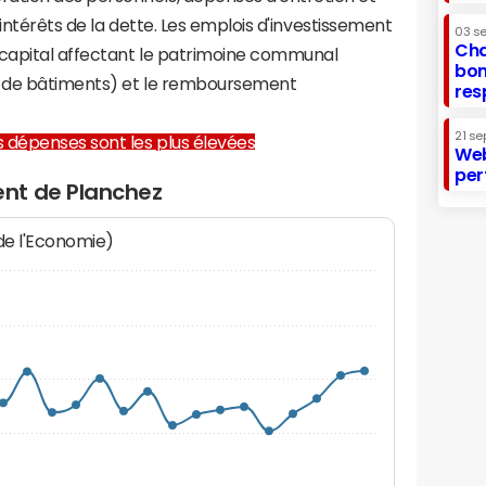
 intérêts de la dette. Les emplois d'investissement
03 s
Cha
capital affectant le patrimoine communal
bon
on de bâtiments) et le remboursement
res
21 se
les dépenses sont les plus élevées
Web
per
nt de Planchez
 de l'Economie)