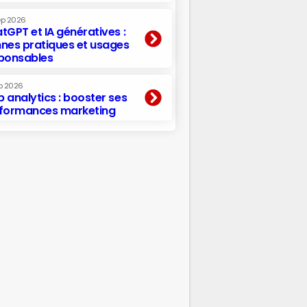
ep 2026
tGPT et IA génératives :
nes pratiques et usages
ponsables
p 2026
 analytics : booster ses
formances marketing