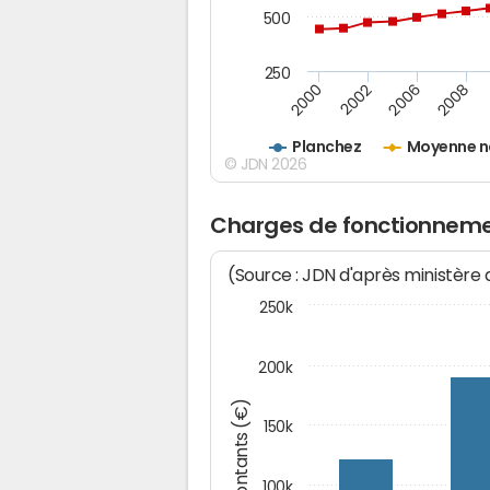
500
250
2000
2002
2006
2008
Planchez
Moyenne n
© JDN 2026
Charges de fonctionneme
(Source : JDN d'après ministère
250k
200k
Montants (€)
150k
100k