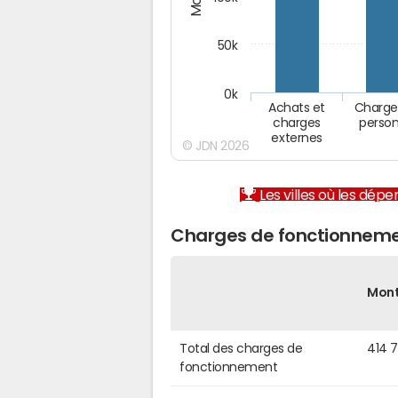
50k
0k
Achats et
Charge
charges
person
externes
© JDN 2026
Les villes où les dép
Charges de fonctionneme
Mon
Total des charges de
414 
fonctionnement