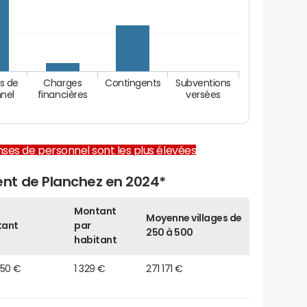
s de
Charges
Contingents
Subventions
nel
financières
versées
enses de personnel sont les plus élevées
nt de Planchez en 2024*
Montant
Moyenne villages de
tant
par
250 à 500
habitant
750 €
1 329 €
271 171 €