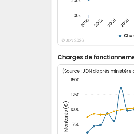
200k
100k
2000
2008
2006
2002
Char
© JDN 2026
Charges de fonctionneme
(Source : JDN d'après ministère
1500
1250
Montants (€)
1000
750