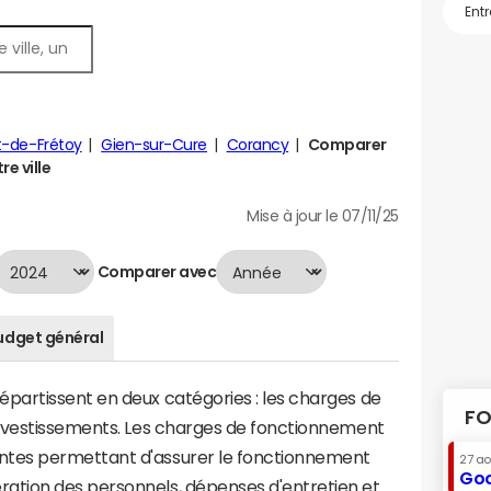
t-de-Frétoy
Gien-sur-Cure
Corancy
Comparer
e ville
Mise à jour le 07/11/25
Comparer avec
udget général
artissent en deux catégories : les charges de
FO
investissements. Les charges de fonctionnement
tes permettant d'assurer le fonctionnement
27 a
Goo
tion des personnels, dépenses d'entretien et