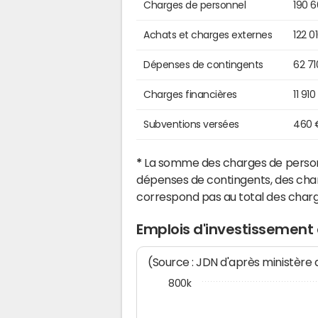
Charges de personnel
190 
Achats et charges externes
122 0
Dépenses de contingents
62 71
Charges financières
11 910
Subventions versées
460 
*
La somme des charges de personn
dépenses de contingents, des char
correspond pas au total des char
Emplois d'investissement
(Source : JDN d'après ministère
800k