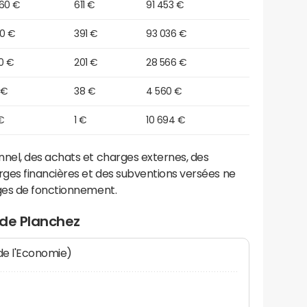
660 €
611 €
91 453 €
10 €
391 €
93 036 €
0 €
201 €
28 566 €
 €
38 €
4 560 €
€
1 €
10 694 €
el, des achats et charges externes, des
ges financières et des subventions versées ne
ges de fonctionnement.
 de Planchez
 de l'Economie)