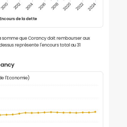
2014
2024
2012
2022
2010
2020
2018
2016
Encours de la dette
 la somme que Corancy doit rembourser aux
ssus représente l'encours total au 31
rancy
 de l'Economie)