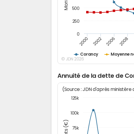
500
250
0
2000
2002
2006
2008
Corancy
Moyenne n
© JDN 2026
Annuité de la dette de C
(Source : JDN d'après ministère
125k
100k
75k