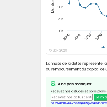
Montants (€)
50k
25k
0k
2008
2000
2002
2006
© JDN 2026
L'annuité de la dette représente 
du remboursement du capital de 
A ne pas manquer
Recevez nos astuces et bons plans 
Je m'
En savoir plus sur notre politique de confiden