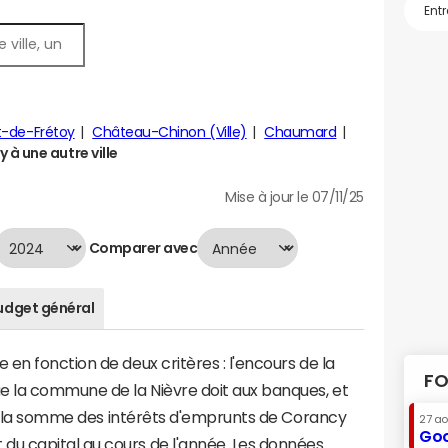
t-de-Frétoy
Château-Chinon (Ville)
Chaumard
à une autre ville
Mise à jour le 07/11/25
Comparer avec
udget général
en fonction de deux critères : l'encours de la
FO
e la commune de la Nièvre doit aux banques, et
t à la somme des intérêts d'emprunts de Corancy
27 a
Goo
u capital au cours de l'année. Les données