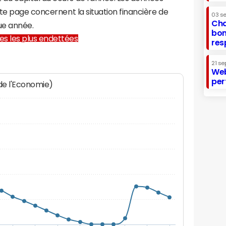
te page concernent la situation financière de
03 s
Cha
ue année.
bon
lles les plus endettées
res
21 se
Web
per
 de l'Economie)