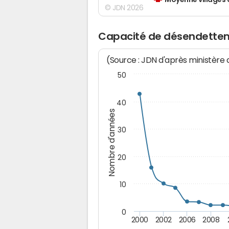
Moyenne villages 
© JDN 2026
Capacité de désendette
(Source : JDN d'après ministère
50
40
Nombre d'années
30
20
10
0
2000
2002
2006
2008