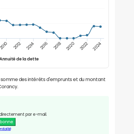
2016
2018
2010
2020
2012
2022
2014
2024
Annuité de la dette
la somme des intérêts d'emprunts et du montant
Corancy.
directement par e-mail.
abonne
tialité