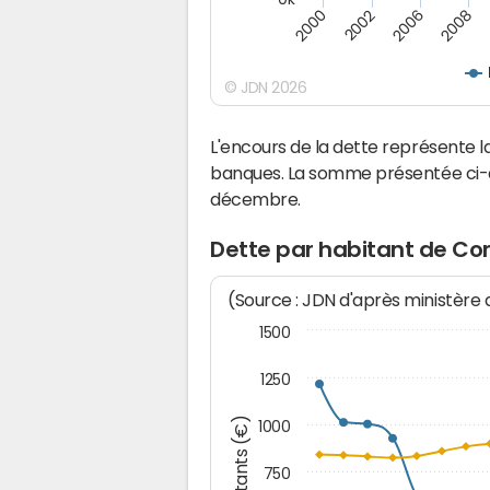
2000
2008
2006
2002
© JDN 2026
L'encours de la dette représente
banques. La somme présentée ci-de
décembre.
Dette par habitant de Co
(Source : JDN d'après ministère
1500
1250
Montants (€)
1000
750