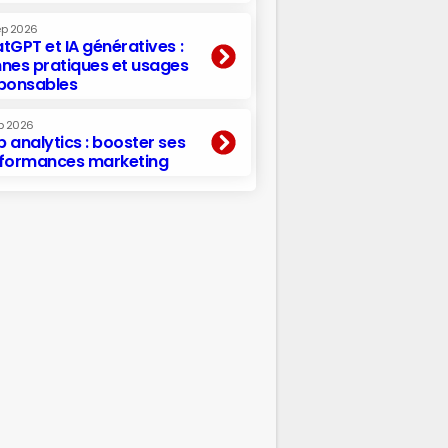
ep 2026
tGPT et IA génératives :
nes pratiques et usages
ponsables
p 2026
 analytics : booster ses
formances marketing