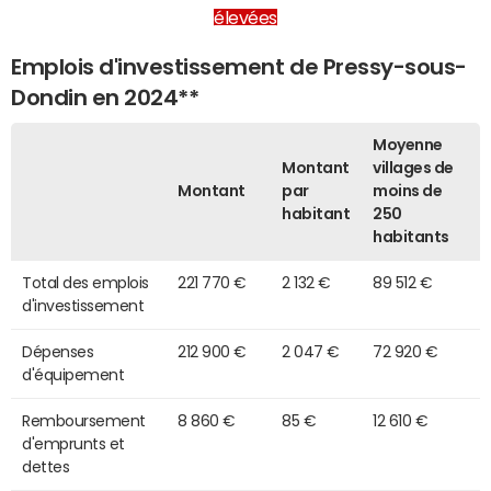
élevées
Emplois d'investissement de Pressy-sous-
Dondin en 2024**
Moyenne
Montant
villages de
Montant
par
moins de
habitant
250
habitants
Total des emplois
221 770 €
2 132 €
89 512 €
d'investissement
Dépenses
212 900 €
2 047 €
72 920 €
d'équipement
Remboursement
8 860 €
85 €
12 610 €
d'emprunts et
dettes