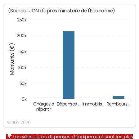
(Source : JDN d'après ministère de l'Economie)
250k
200k
Montants (€)
150k
100k
50k
0k
Charges à
Dépenses …
Immobilis…
Rembours…
répartir
© JDN 2026
Les villes où les dépenses d'équipement sont les plus