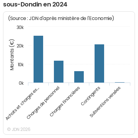
sous-Dondin en 2024
(Source : JDN d'après ministère de l'Economie)
30k
Montants (€)
20k
10k
0k
Achats et charges ex…
Charges de personnel
Charges financières
Contingents
Subventions versées
© JDN 2026