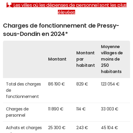
Les villes où les dépenses de personnel sont les plus
élevées
Charges de fonctionnement de Pressy-
sous-Dondin en 2024*
Moyenne
Montant
villages de
Montant
par
moins de
habitant
250
habitants
Total des charges
86 190 €
829 €
123 054 €
de
fonctionnement
Charges de
11 890 €
114 €
33 003 €
personnel
Achats et charges
25 300 €
243 €
45 104 €