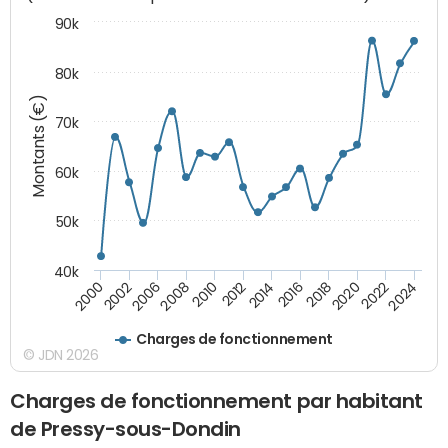
90k
80k
Montants (€)
70k
60k
50k
40k
2020
2010
2016
2006
2022
2012
2000
2018
2008
2024
2014
2002
Charges de fonctionnement
© JDN 2026
Charges de fonctionnement par habitant
de Pressy-sous-Dondin