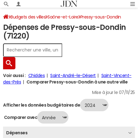
Budgets des villes
Saône-et-Loire
Pressy-sous-Dondin
Dépenses de Pressy-sous-Dondin
Dépenses 2024
(71220)
Voir aussi :
Chiddes
Saint-André-le-Désert
Saint-Vincent-
des-Prés
Comparer Pressy-sous-Dondin à une autre ville
Mise à jour le 07/11/25
Afficher les données budgétaires de
Comparer avec
Dépenses