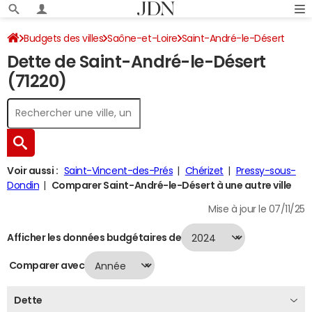
Budgets des villes
Saône-et-Loire
Saint-André-le-Désert
Dette de Saint-André-le-Désert
Dette au 31/12/2024
(71220)
Voir aussi :
Saint-Vincent-des-Prés
Chérizet
Pressy-sous-
Dondin
Comparer Saint-André-le-Désert à une autre ville
Mise à jour le 07/11/25
Afficher les données budgétaires de
Comparer avec
Dette