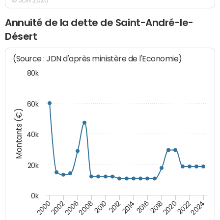
Annuité de la dette de Saint-André-le-
Désert
(Source : JDN d'après ministère de l'Economie)
80k
60k
Montants (€)
40k
20k
0k
2020
2010
2016
2006
2022
2012
2000
2018
2008
2024
2014
2002