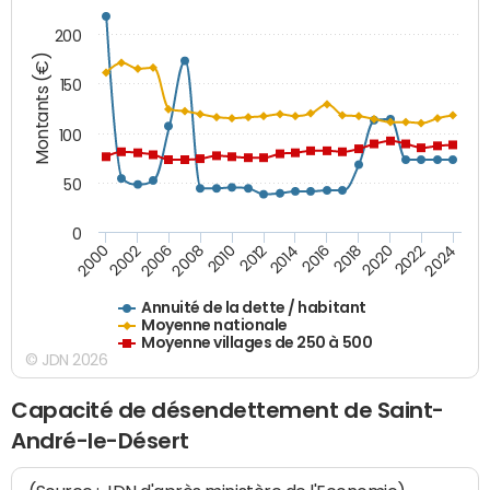
200
Montants (€)
150
100
50
0
2014
2008
2000
2024
2018
2012
2006
2022
2016
2010
2002
2020
Annuité de la dette / habitant
Moyenne nationale
Moyenne villages de 250 à 500
© JDN 2026
Capacité de désendettement de Saint-
André-le-Désert