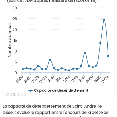
(Source : JDN d'après ministère de l'Economie)
30
25
Nombre d'années
20
15
10
5
0
2000
2022
2016
2010
2002
2024
2018
2012
2006
2020
2014
2008
Capacité de désendettement
© JDN 2026
La capacité de désendettement de Saint-André-le-
Désert évalue le rapport entre l'encours de la dette de