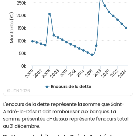
250k
Montants (€)
200k
150k
100k
50k
0k
2008
2022
2002
2018
2014
2010
2024
2006
2020
2000
2016
2012
Encours de la dette
© JDN 2026
L'encours de la dette représente la somme que Saint-
André-le-Désert doit rembourser aux banques. La
somme présentée ci-dessus représente l'encours total
au 31 décembre.