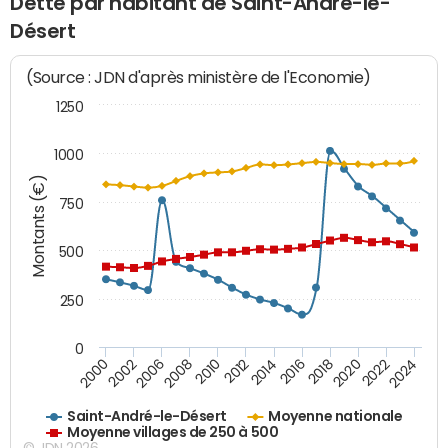
Dette par habitant de Saint-André-le-
Désert
(Source : JDN d'après ministère de l'Economie)
1250
1000
Montants (€)
750
500
250
0
2018
2002
2022
2008
2012
2016
2000
2020
2006
2024
2010
2014
Saint-André-le-Désert
Moyenne nationale
Moyenne villages de 250 à 500
© JDN 2026