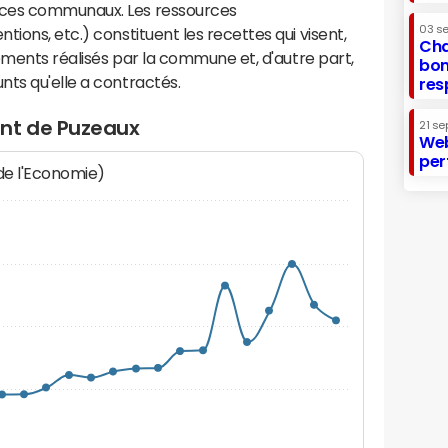
ices communaux. Les ressources
03 s
ions, etc.) constituent les recettes qui visent,
Cha
sements réalisés par la commune et, d'autre part,
bon
ts qu'elle a contractés.
res
ent de Puzeaux
21 se
Web
per
 de l'Economie)