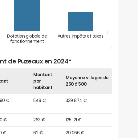
Dotation globale de
Autres impôts et taxes
fonctionnement
nt de Puzeaux en 2024*
Montant
Moyenne villages de
tant
par
250 à 500
habitant
490 €
548 €
339 874 €
60 €
263 €
125 121 €
0 €
62 €
29 066 €