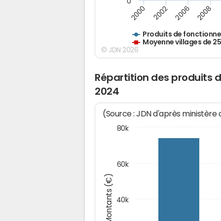
0
2000
2002
2006
2008
Produits de fonctionn
Moyenne villages de 2
© JDN 2026
Répartition des produits
2024
(Source : JDN d'après ministère
80k
60k
Montants (€)
40k