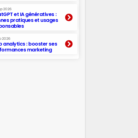
ep 2026
tGPT et IA génératives :
nes pratiques et usages
ponsables
p 2026
 analytics : booster ses
formances marketing