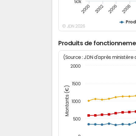
50k
2008
2006
2002
2000
Prod
© JDN 2026
Produits de fonctionneme
(Source : JDN d'après ministère
2000
1500
Montants (€)
1000
500