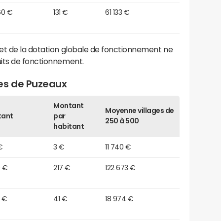
60 €
131 €
61 133 €
et de la dotation globale de fonctionnement ne
its de fonctionnement.
es de Puzeaux
Montant
Moyenne villages de
tant
par
250 à 500
habitant
€
3 €
11 740 €
0 €
217 €
122 673 €
0 €
41 €
18 974 €