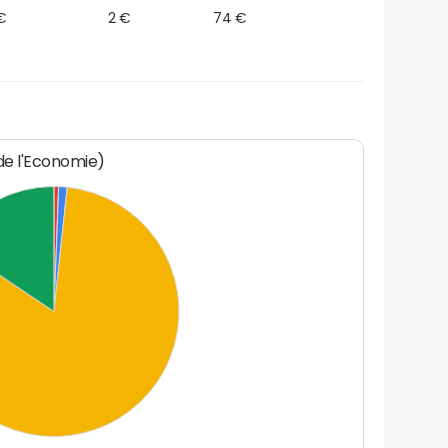
€
2 €
74 €
 de l'Economie)