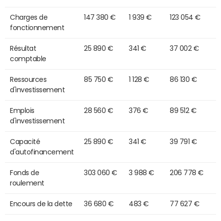
Charges de
147 380 €
1 939 €
123 054 €
fonctionnement
Résultat
25 890 €
341 €
37 002 €
comptable
Ressources
85 750 €
1 128 €
86 130 €
d'investissement
Emplois
28 560 €
376 €
89 512 €
d'investissement
Capacité
25 890 €
341 €
39 791 €
d'autofinancement
Fonds de
303 060 €
3 988 €
206 778 €
roulement
Encours de la dette
36 680 €
483 €
77 627 €