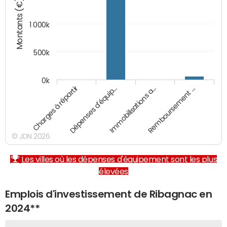
Montants (€)
1 000k
500k
0k
Charges à répartir
Dépenses d'équip…
Immobilisations a…
Remboursement …
© JDN 2026
Les villes où les dépenses d'équipement sont les plus
élevées
Emplois d'investissement de Ribagnac en
2024**