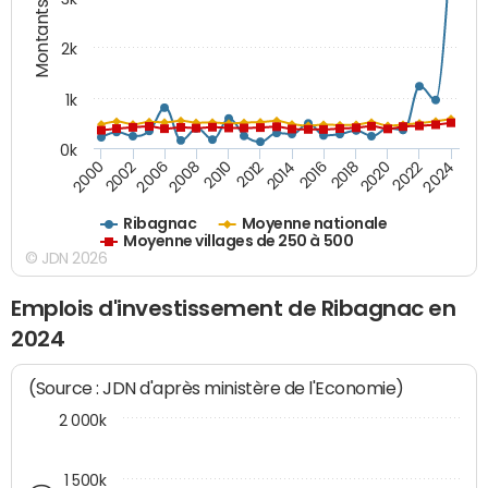
Montants (€)
2k
1k
0k
2016
2014
2012
2010
2008
2006
2002
2000
2024
2022
2020
2018
Ribagnac
Moyenne nationale
Moyenne villages de 250 à 500
© JDN 2026
Emplois d'investissement de Ribagnac en
2024
(Source : JDN d'après ministère de l'Economie)
2 000k
1 500k