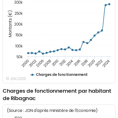
300k
Montants (€)
250k
200k
150k
100k
50k
2008
2022
2002
2018
2014
2010
2024
2006
2020
2000
2016
2012
Charges de fonctionnement
© JDN 2026
Charges de fonctionnement par habitant
de Ribagnac
(Source : JDN d'après ministère de l'Economie)