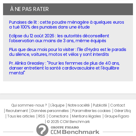
À NE PAS RATER
Punaises de lit : cette poudre ménagère à quelques euros
a tué 100% des punaises dans une étude
Eclipse du 12 août 2026 : les autorités déconseillent
l'observation aux moins de 3 ans, même équipés
Plus que deux mois pour la visiter : l'île d'Hydra est le paradis
du silence, voitures, motos et vélos y sont interdits
Pr. Alinka Greasley : "Pour les femmes de plus de 40 ans,
danser entretient la santé cardiovasculaire et l'équilibre
mental"
Qui sommes-nous ?
L'équipe
Notre société
Publicité
Contact
Recrutement
Données personnelles
Paramétrer les cookies
Gérer Utiq
Tous les articles
RSS
Corrections
Mentions légales
Groupe Figaro
© 2025 CCM Benchmark