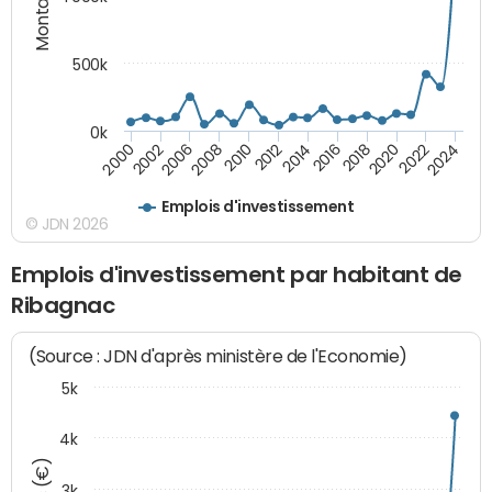
500k
0k
2014
2008
2000
2024
2018
2012
2006
2022
2016
2010
2002
2020
Emplois d'investissement
© JDN 2026
Emplois d'investissement par habitant de
Ribagnac
(Source : JDN d'après ministère de l'Economie)
5k
4k
3k