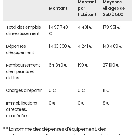
Montant
Moyenne
Montant
par
villages de
habitant
250 à 500
Total des emplois
1 497 740
4 431 €
179 951 €
d'investissement
€
Dépenses
1 433 390 €
4 241 €
143 489 €
d'équipement
Remboursement
64 340 €
190 €
27 100 €
d'emprunts et
dettes
Charges à répartir
0 €
0 €
11 €
Immobilisations
0 €
0 €
8 €
affectées,
concédées
**
La somme des dépenses d'équipement, des