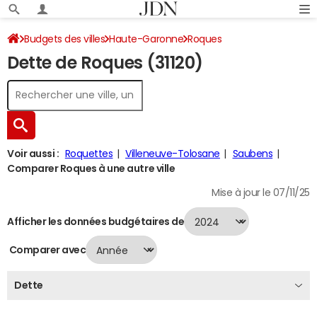
Budgets des villes
Haute-Garonne
Roques
Dette de Roques (31120)
Dette au 31/12/2024
Voir aussi :
Roquettes
Villeneuve-Tolosane
Saubens
Comparer Roques à une autre ville
Mise à jour le 07/11/25
Afficher les données budgétaires de
Comparer avec
Dette