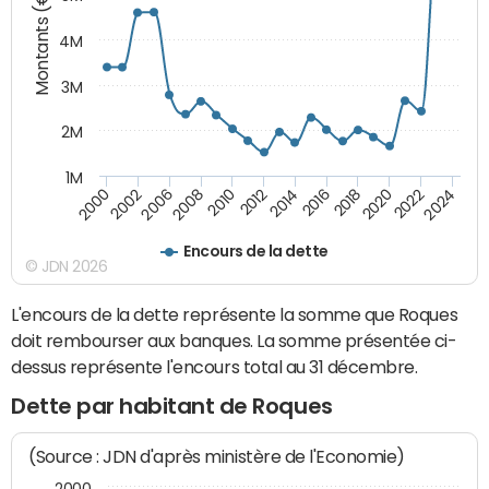
Montants (€)
4M
3M
2M
1M
2010
2012
2014
2016
2018
2020
2022
2024
2000
2002
2006
2008
Encours de la dette
© JDN 2026
L'encours de la dette représente la somme que Roques
doit rembourser aux banques. La somme présentée ci-
dessus représente l'encours total au 31 décembre.
Dette par habitant de Roques
(Source : JDN d'après ministère de l'Economie)
2000