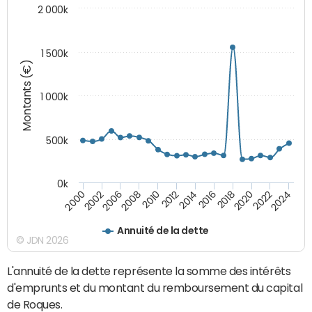
2 000k
1 500k
Montants (€)
1 000k
500k
0k
2014
2008
2000
2024
2018
2012
2006
2022
2016
2010
2002
2020
Annuité de la dette
© JDN 2026
L'annuité de la dette représente la somme des intérêts
d'emprunts et du montant du remboursement du capital
de Roques.