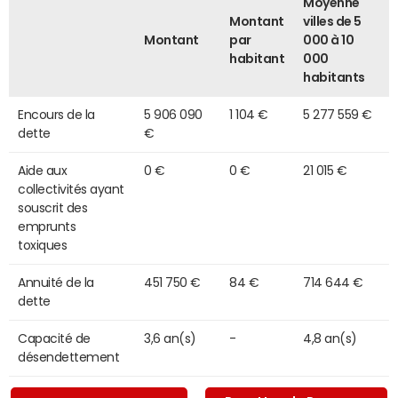
Moyenne
Montant
villes de 5
Montant
par
000 à 10
habitant
000
habitants
Encours de la
5 906 090
1 104 €
5 277 559 €
dette
€
Aide aux
0 €
0 €
21 015 €
collectivités ayant
souscrit des
emprunts
toxiques
Annuité de la
451 750 €
84 €
714 644 €
dette
Capacité de
3,6 an(s)
-
4,8 an(s)
désendettement