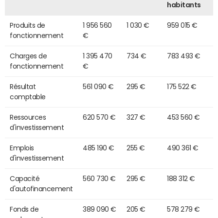
habitants
Produits de
1 956 560
1 030 €
959 015 €
fonctionnement
€
Charges de
1 395 470
734 €
783 493 €
fonctionnement
€
Résultat
561 090 €
295 €
175 522 €
comptable
Ressources
620 570 €
327 €
453 560 €
d'investissement
Emplois
485 190 €
255 €
490 361 €
d'investissement
Capacité
560 730 €
295 €
188 312 €
d'autofinancement
Fonds de
389 090 €
205 €
578 279 €