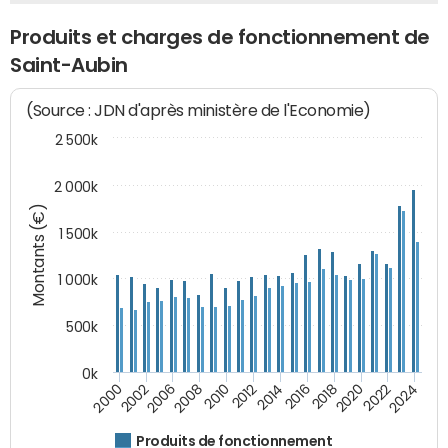
Produits et charges de fonctionnement de
Saint-Aubin
(Source : JDN d'après ministère de l'Economie)
2 500k
2 000k
Montants (€)
1 500k
1 000k
500k
0k
2014
2008
2000
2024
2018
2012
2006
2022
2016
2010
2002
2020
Produits de fonctionnement