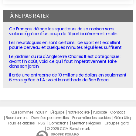
À NE PAS RATER
Ce Français déloge les squatteurs de sa maison sans
violence grâce à un coup de fil particulièrement malin
Les neurologues en sont certains : ce sport est excellent
pour le cerveau et quelques minutes régulières suffisent
Le jardinier du roi d'Angleterre Charles III est catégorique :
avant fin août, voici ce qu'il faut impérativement faire
dans son jardin
Il crée une entreprise de 10 millions de dollars en seulement
6 mois grâce à l'IA : voici la méthode de Ben Broca
Qui sommes-nous ?
L'équipe
Notre société
Publicité
Contact
Recrutement
Données personnelles
Paramétrer les cookies
Gérer Utiq
Tous les articles
RSS
Corrections
Mentions légales
Groupe Figaro
© 2025 CCM Benchmark