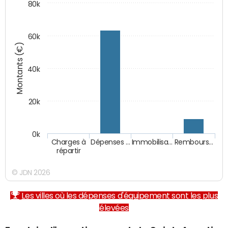
80k
60k
Montants (€)
40k
20k
0k
Charges à
Dépenses …
Immobilisa…
Rembours…
répartir
© JDN 2026
Les villes où les dépenses d'équipement sont les plus
élevées