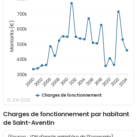
700k
Montants (€)
600k
500k
400k
300k
2000
2022
2016
2010
2002
2024
2018
2012
2006
2020
2014
2008
Charges de fonctionnement
© JDN 2026
Charges de fonctionnement par habitant
de Saint-Aventin
(Source : JDN d'après ministère de l'Economie)