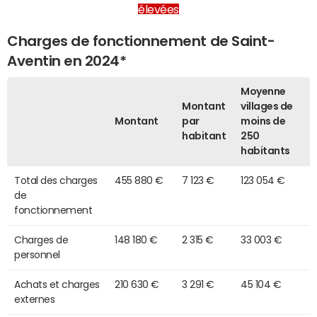
élevées
Charges de fonctionnement de Saint-
Aventin en 2024*
Moyenne
Montant
villages de
Montant
par
moins de
habitant
250
habitants
Total des charges
455 880 €
7 123 €
123 054 €
de
fonctionnement
Charges de
148 180 €
2 315 €
33 003 €
personnel
Achats et charges
210 630 €
3 291 €
45 104 €
externes