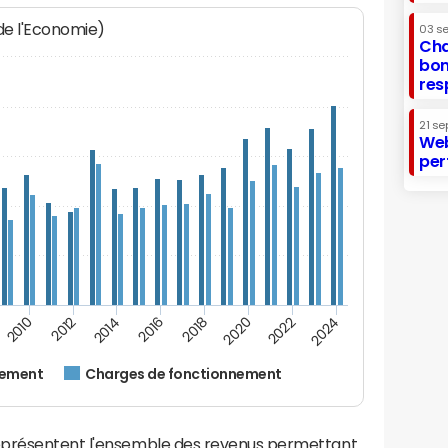
 de l'Economie)
03 s
Cha
bon
res
21 se
Web
per
2022
2018
2014
2010
2024
2020
2016
2012
nement
Charges de fonctionnement
eprésentent l'ensemble des revenus permettant