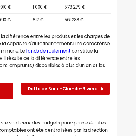
 910 €
1 000 €
578 279 €
 610 €
817 €
561 288 €
a différence entre les produits et les charges de
 la capacité d'autofinancement, il ne caractérise
 commune. Le
fonds de roulement
constitue la
 Il résulte de la différence entre les
ns, emprunts) disponibles à plus d'un an et les
Dette de Saint-Clar-de-Rivière
rvice sont ceux des budgets principaux exécutés
mptables ont été centralisées par la direction