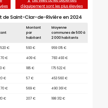
de
Les villes où les dépenses
evées
d'équipement sont les plus élevées
et de Saint-Clar-de-Rivière en 2024
Montant
Moyenne
tant
par
communes de 500 à
habitant
2 000 habitants
 520 €
593 €
959 015 €
370 €
409 €
783 493 €
60 €
185 €
175 522 €
20 €
57 €
453 560 €
370 €
569 €
490 361 €
20 €
207 €
188 312 €