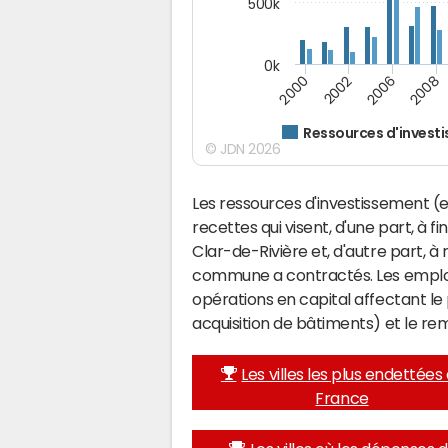
500k
0k
2000
2002
2006
2008
Ressources d'invest
© JDN 2026
Les ressources d'investissement (e
recettes qui visent, d'une part, à f
Clar-de-Rivière et, d'autre part, 
commune a contractés. Les emplo
opérations en capital affectant l
acquisition de bâtiments) et le 
Les villes les plus endettées
France