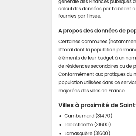
générale des Finances publiques du
calcul des données par habitant a 
fournies par l'Insee.
A propos des données de pop
Certaines communes (notamment 
littoral dont la population perman
éléments de leur budget à un nom
de résidences secondaires ou de pl
Conformément aux pratiques du mi
population utilisées dans ce servi
majorées des villes de France.
Villes à proximité de Sain
Cambernard (31470)
Labastidette (31600)
Lamasquère (31600)