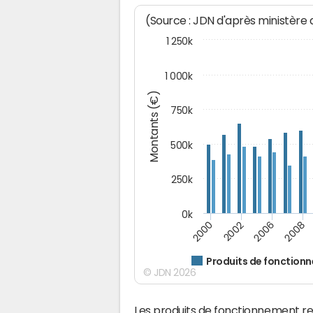
(Source : JDN d'après ministère
1 250k
1 000k
Montants (€)
750k
500k
250k
0k
2008
2002
2006
2000
Produits de fonction
© JDN 2026
Les produits de fonctionnement r