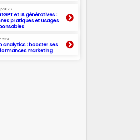
ep 2026
tGPT et IA génératives :
nes pratiques et usages
ponsables
p 2026
 analytics : booster ses
formances marketing