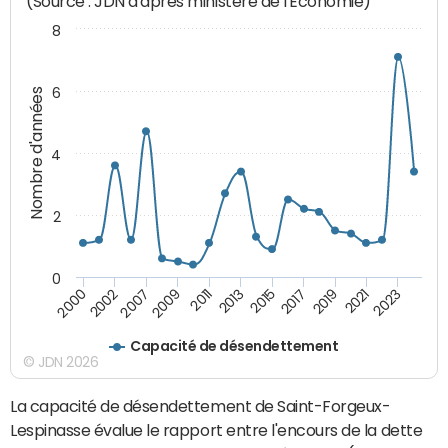
(Source : JDN d'après ministère de l'Economie)
8
6
Nombre d'années
4
2
0
2015
2017
2019
2021
2023
2000
2002
2007
2009
2011
2013
Capacité de désendettement
© JDN 2026
La capacité de désendettement de Saint-Forgeux-
Lespinasse évalue le rapport entre l'encours de la dette