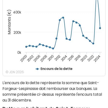
Montants (€)
400k
200k
0k
2000
2022
2016
2010
2002
2024
2018
2012
2006
2020
2014
2008
Encours de la dette
© JDN 2026
L'encours de la dette représente la somme que Saint-
Forgeux-Lespinasse doit rembourser aux banques. La
somme présentée ci-dessus représente l'encours total
au 31 décembre.