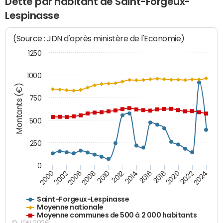
Dette par habitant de Saint-Forgeux-
Lespinasse
(Source : JDN d'après ministère de l'Economie)
1250
1000
Montants (€)
750
500
250
0
2018
2002
2022
2008
2012
2016
2000
2020
2006
2024
2010
2014
Saint-Forgeux-Lespinasse
Moyenne nationale
Moyenne communes de 500 à 2 000 habitants
© JDN 2026