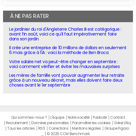
À NE PAS RATER
Le jardinier du roi d'Angleterre Charles III est catégorique :
avant fin août, voici ce qu'il faut impérativement faire
dans son jardin
Il crée une entreprise de 10 millions de dollars en seulement
6 mois grâce à l'IA : voici la méthode de Ben Broca
Votre salaire net va peut-être changer en septembre :
voici comment vérifier et éviter les mauvaises surprises
Les mères de famille vont pouvoir augmenter leur retraite
grâce à un nouveau décret, mais elles doivent faire deux
choses avant le 1er septembre
Qui sommes-nous ?
L'équipe
Notre société
Publicité
Contact
Recrutement
Données personnelles
Paramétrer les cookies
Gérer Utiq
Tous les articles
RSS
Corrections
Mentions légales
Groupe Figaro
© 2025 CCM Benchmark