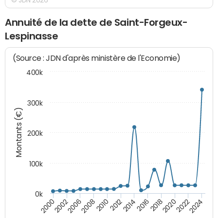
Annuité de la dette de Saint-Forgeux-
Lespinasse
(Source : JDN d'après ministère de l'Economie)
400k
300k
Montants (€)
200k
100k
0k
2000
2022
2016
2010
2002
2024
2018
2012
2006
2020
2014
2008