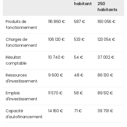
habitant
250
habitants
Produits de
116 860 €
587 €
160 056 €
fonctionnement
Charges de
106 120 €
533 €
123 054 €
fonctionnement
Résultat
10 740 €
54 €
37 002 €
comptable
Ressources
9 600 €
48 €
86 130 €
d'investissement
Emplois
11 570 €
58 €
89 512 €
d'investissement
Capacité
14 160 €
71 €
39 791 €
d'autofinancement