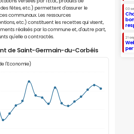
ations versées par l'Etat, produits de
s des fêtes, etc.) permettent d'assurer le
03 s
Cha
ices communaux. Les ressources
bon
ions, etc.) constituent les recettes qui visent,
res
sements réalisés par la commune et, d'autre part,
ts qu'elle a contractés.
21 se
Web
per
ent de Saint-Germain-du-Corbéis
 de l'Economie)