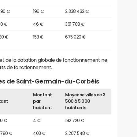
090 €
196 €
2 338 432 €
60 €
46 €
361 708 €
30 €
158 €
675 020 €
et de la dotation globale de fonctionnement ne
its de fonctionnement.
ges de Saint-Germain-du-Corbéis
Montant
Moyenne villes de 3
tant
par
500 à 5 000
habitant
habitants
00 €
4 €
192 720 €
 780 €
403 €
2 207 548 €