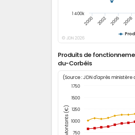
1 400k
2000
2002
2006
2008
Prod
© JDN 2026
Produits de fonctionneme
du-Corbéis
(Source : JDN d'après ministère
1750
1500
Montants (€)
1250
1000
750