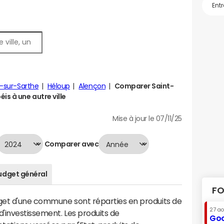
-sur-Sarthe
Héloup
Alençon
Comparer Saint-
s à une autre ville
Mise à jour le 07/11/25
Comparer avec
udget général
FO
dget d'une commune sont réparties en produits de
27 a
'investissement. Les produits de
Goo