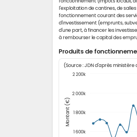
fonctionnement (impôts locaux, dot
l'exploitation de cantines, de salle
fonctionnement courant des serv
d'investissement (emprunts, subvent
d'une part, à financer les investis
à rembourser le capital des emprun
Produits de fonctionnem
(Source : JDN d'après ministère
2 200k
2 000k
Montant (€)
1 800k
1 600k