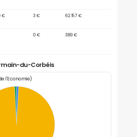
0 €
3 €
62 157 €
0 €
389 €
ermain-du-Corbéis
 de l'Economie)