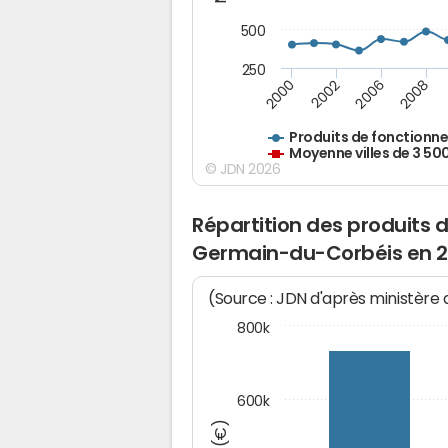
500
250
2000
2002
2006
2008
Produits de fonctionn
Moyenne villes de 3 50
© JDN 2026
Répartition des produits 
Germain-du-Corbéis en 
(Source : JDN d'après ministère
800k
600k