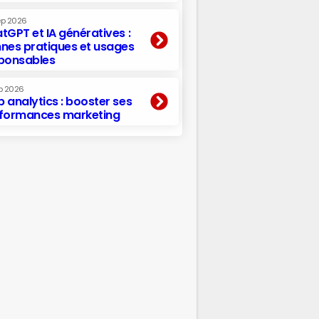
ep 2026
tGPT et IA génératives :
nes pratiques et usages
ponsables
p 2026
 analytics : booster ses
formances marketing