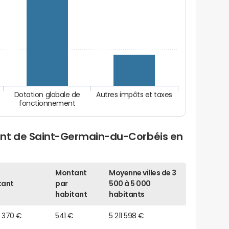
Dotation globale de
Autres impôts et taxes
fonctionnement
ent de Saint-Germain-du-Corbéis en
Montant
Moyenne villes de 3
tant
par
500 à 5 000
habitant
habitants
3 370 €
541 €
5 211 598 €