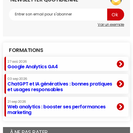
Voir un exemple
FORMATIONS
27 aoû 2026
Google Analytics GA4
03 sep 2026
ChatGPT et IA génératives : bonnes pratiques
et usages responsables
21 sep 2026
Web analytics : booster ses performances
marketing
À NE PAS RATER