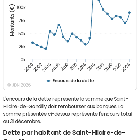
Montants (€)
100k
75k
50k
25k
0k
2024
2002
2010
2016
2022
2000
2008
2014
2020
2006
2012
2018
Encours de la dette
© JDN 2026
L'encours de la dette représente la somme que Saint-
Hilaire-de-Gondilly doit rembourser aux banques. La
somme présentée ci-dessus représente l'encours total
au 31 décembre.
Dette par habitant de Saint-Hilaire-de-