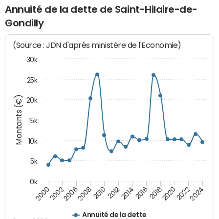
Annuité de la dette de Saint-Hilaire-de-
Gondilly
(Source : JDN d'après ministère de l'Economie)
30k
25k
Montants (€)
20k
15k
10k
5k
0k
2020
2024
2000
2006
2010
2014
2018
2022
2002
2008
2012
2016
Annuité de la dette