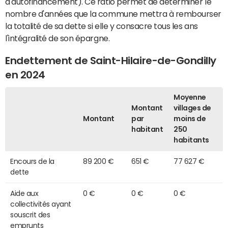
d'autofinancement). Ce ratio permet de déterminer le
nombre d'années que la commune mettra à rembourser
la totalité de sa dette si elle y consacre tous les ans
l'intégralité de son épargne.
Endettement de Saint-Hilaire-de-Gondilly
en 2024
Moyenne
Montant
villages de
Montant
par
moins de
habitant
250
habitants
Encours de la
89 200 €
651 €
77 627 €
dette
Aide aux
0 €
0 €
0 €
collectivités ayant
souscrit des
emprunts