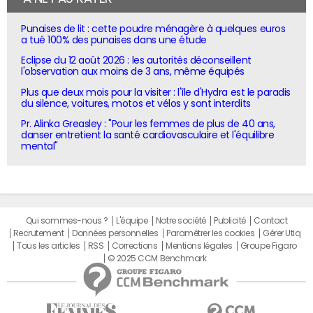
Punaises de lit : cette poudre ménagère à quelques euros
a tué 100% des punaises dans une étude
Eclipse du 12 août 2026 : les autorités déconseillent
l'observation aux moins de 3 ans, même équipés
Plus que deux mois pour la visiter : l'île d'Hydra est le paradis
du silence, voitures, motos et vélos y sont interdits
Pr. Alinka Greasley : "Pour les femmes de plus de 40 ans,
danser entretient la santé cardiovasculaire et l'équilibre
mental"
Qui sommes-nous ?
L'équipe
Notre société
Publicité
Contact
Recrutement
Données personnelles
Paramétrer les cookies
Gérer Utiq
Tous les articles
RSS
Corrections
Mentions légales
Groupe Figaro
© 2025 CCM Benchmark