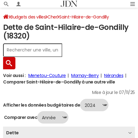
Budgets des villes
Cher
Saint-Hilaire-de-Gondilly
Dette de Saint-Hilaire-de-Gondilly
Dette au 31/12/2024
(18320)
Voir aussi :
Menetou-Couture
Mornay-Berry
Nérondes
Comparer Saint-Hilaire-de-Gondilly à une autre ville
Mise à jour le 07/11/25
Afficher les données budgétaires de
Comparer avec
Dette