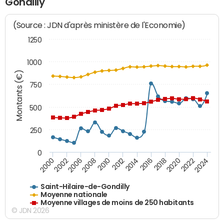
Gondilly
(Source : JDN d'après ministère de l'Economie)
1250
1000
Montants (€)
750
500
250
0
2018
2002
2022
2008
2012
2016
2000
2020
2006
2024
2010
2014
Saint-Hilaire-de-Gondilly
Moyenne nationale
Moyenne villages de moins de 250 habitants
© JDN 2026