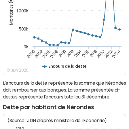
Montants (€)
1 000k
500k
0k
2014
2008
2000
2024
2018
2012
2006
2022
2016
2010
2002
2020
Encours de la dette
© JDN 2026
L'encours de la dette représente la somme que Nérondes
doit rembourser aux banques. La somme présentée ci-
dessus représente l'encours total au 31 décembre.
Dette par habitant de Nérondes
(Source : JDN d'après ministère de l'Economie)
1250