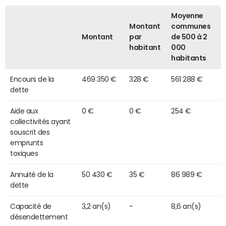
Moyenne
Montant
communes
Montant
par
de 500 à 2
habitant
000
habitants
Encours de la
469 350 €
328 €
561 288 €
dette
Aide aux
0 €
0 €
254 €
collectivités ayant
souscrit des
emprunts
toxiques
Annuité de la
50 430 €
35 €
86 989 €
dette
Capacité de
3,2 an(s)
-
8,6 an(s)
désendettement