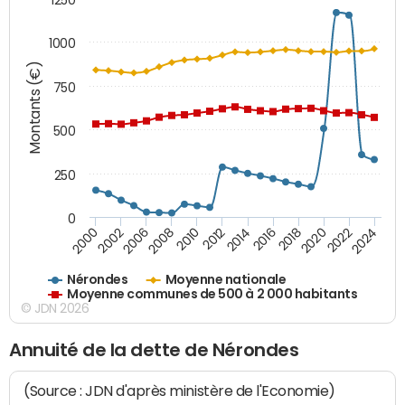
1000
Montants (€)
750
500
250
0
2018
2002
2022
2008
2012
2016
2000
2020
2006
2024
2010
2014
Nérondes
Moyenne nationale
Moyenne communes de 500 à 2 000 habitants
© JDN 2026
Annuité de la dette de Nérondes
(Source : JDN d'après ministère de l'Economie)