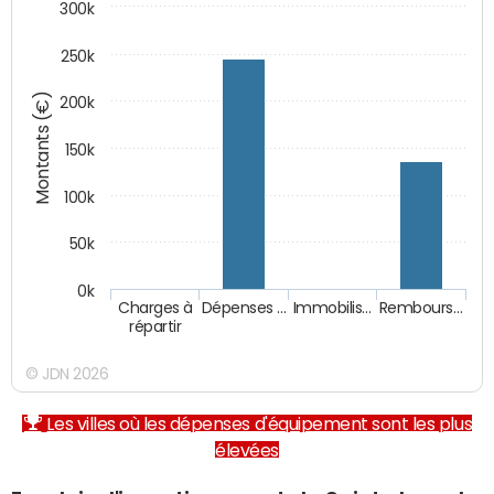
300k
250k
Montants (€)
200k
150k
100k
50k
0k
Charges à
Dépenses …
Immobilis…
Rembours…
répartir
© JDN 2026
Les villes où les dépenses d'équipement sont les plus
élevées