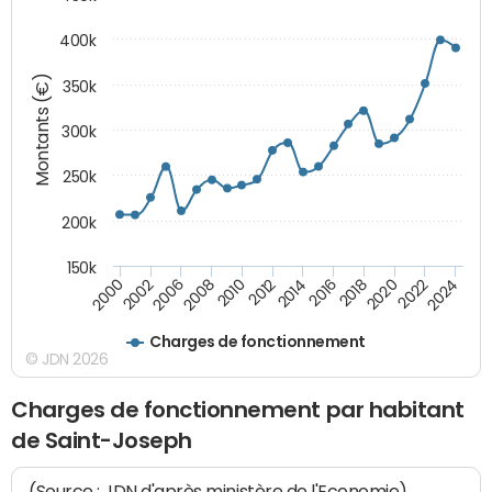
400k
Montants (€)
350k
300k
250k
200k
150k
2000
2022
2016
2010
2002
2024
2018
2012
2006
2020
2014
2008
Charges de fonctionnement
© JDN 2026
Charges de fonctionnement par habitant
de Saint-Joseph
(Source : JDN d'après ministère de l'Economie)