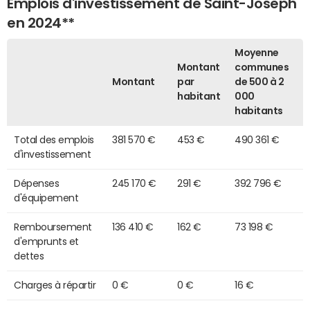
Emplois d'investissement de Saint-Joseph
en 2024**
Moyenne
Montant
communes
Montant
par
de 500 à 2
habitant
000
habitants
Total des emplois
381 570 €
453 €
490 361 €
d'investissement
Dépenses
245 170 €
291 €
392 796 €
d'équipement
Remboursement
136 410 €
162 €
73 198 €
d'emprunts et
dettes
Charges à répartir
0 €
0 €
16 €