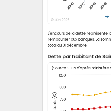
2000
2008
2006
2002
© JDN 2026
L'encours de la dette représente 
rembourser aux banques. La somm
total au 31 décembre.
Dette par habitant de Sai
(Source : JDN d'après ministère
1250
1000
Montants (€)
750