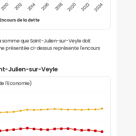
2014
2024
2012
2022
2010
2020
2018
2016
Encours de la dette
la somme que Saint-Julien-sur-Veyle doit
e présentée ci-dessus représente l'encours
nt-Julien-sur-Veyle
 de l'Economie)