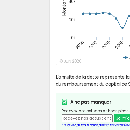
Montants (€)
40k
20k
0k
2008
2006
2002
2000
© JDN 2026
L'annuité de la dette représente 
du remboursement du capital de S
A ne pas manquer
Recevez nos astuces et bons plans 
Je m'
En savoir plus sur notre politique de confiden