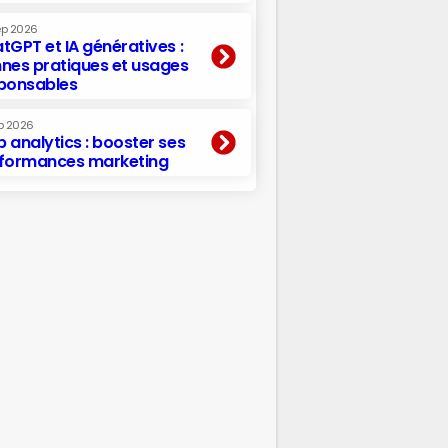
ep 2026
tGPT et IA génératives :
nes pratiques et usages
ponsables
p 2026
 analytics : booster ses
formances marketing