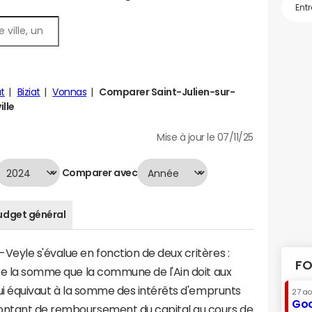
at
Biziat
Vonnas
Comparer Saint-Julien-sur-
ille
Mise à jour le 07/11/25
Comparer avec
udget général
Veyle s'évalue en fonction de deux critères :
FO
nte la somme que la commune de l'Ain doit aux
 qui équivaut à la somme des intérêts d'emprunts
27 a
Goo
montant de remboursement du capital au cours de