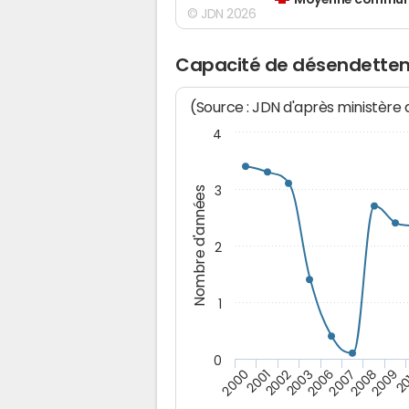
Moyenne communes
© JDN 2026
Capacité de désendettem
(Source : JDN d'après ministère
4
3
Nombre d'années
2
1
0
2009
20
2000
2001
2002
2003
2006
2007
2008