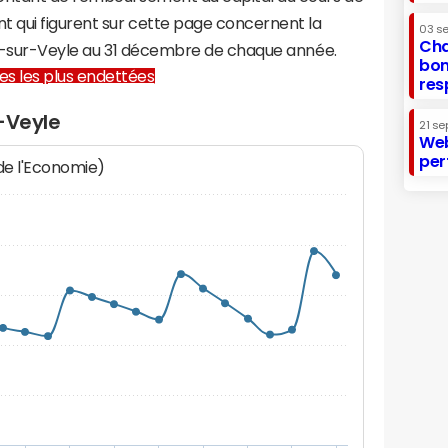
t qui figurent sur cette page concernent la
03 s
Cha
ien-sur-Veyle au 31 décembre de chaque année.
bon
lles les plus endettées
res
-Veyle
21 se
Web
per
 de l'Economie)