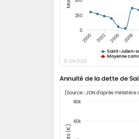
500
250
0
2000
2002
2006
2008
Saint-Julien-s
Moyenne commu
© JDN 2026
Annuité de la dette de Sa
(Source : JDN d'après ministère
80k
60k