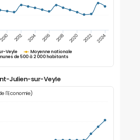
2010
2012
2014
2016
2018
2020
2022
2024
ur-Veyle
Moyenne nationale
nes de 500 à 2 000 habitants
int-Julien-sur-Veyle
 de l'Economie)