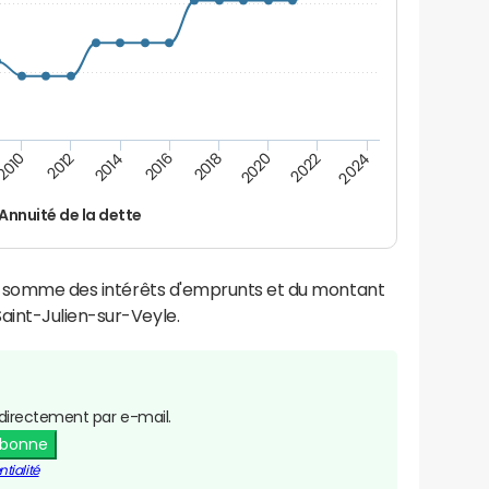
2016
2014
2012
2010
2024
2022
2020
2018
Annuité de la dette
la somme des intérêts d'emprunts et du montant
aint-Julien-sur-Veyle.
directement par e-mail.
abonne
tialité