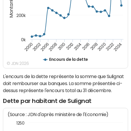
Montants (€)
200k
0k
2000
2022
2016
2010
2002
2024
2018
2012
2006
2020
2014
2008
Encours de la dette
© JDN 2026
L'encours de la dette représente la somme que Sulignat
doit rembourser aux banques. La somme présentée ci-
dessus représente l'encours total au 31 décembre.
Dette par habitant de Sulignat
(Source : JDN d'après ministère de l'Economie)
1250