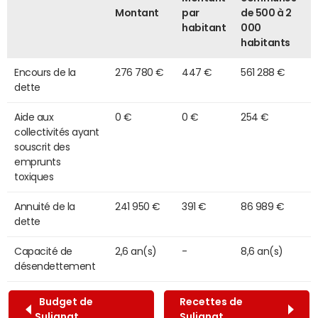
Montant
par
de 500 à 2
habitant
000
habitants
Encours de la
276 780 €
447 €
561 288 €
dette
Aide aux
0 €
0 €
254 €
collectivités ayant
souscrit des
emprunts
toxiques
Annuité de la
241 950 €
391 €
86 989 €
dette
Capacité de
2,6 an(s)
-
8,6 an(s)
désendettement
Budget de
Recettes de
Sulignat
Sulignat