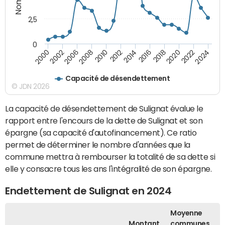
2,5
0
2016
2008
2018
2010
2020
2000
2012
2022
2002
2014
2024
2006
Capacité de désendettement
© JDN 2026
La capacité de désendettement de Sulignat évalue le
rapport entre l'encours de la dette de Sulignat et son
épargne (sa capacité d'autofinancement). Ce ratio
permet de déterminer le nombre d'années que la
commune mettra à rembourser la totalité de sa dette si
elle y consacre tous les ans l'intégralité de son épargne.
Endettement de Sulignat en 2024
Moyenne
Montant
communes