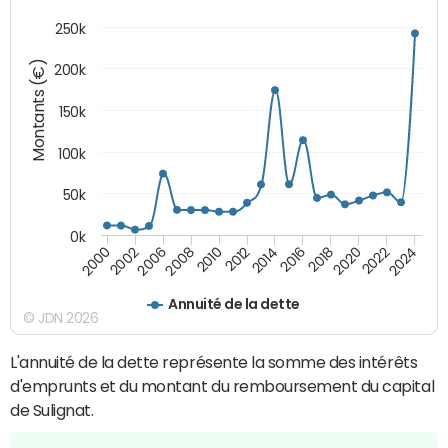
250k
Montants (€)
200k
150k
100k
50k
0k
2008
2022
2002
2018
2014
2010
2024
2006
2020
2000
2016
2012
Annuité de la dette
© JDN 2026
L'annuité de la dette représente la somme des intérêts
d'emprunts et du montant du remboursement du capital
de Sulignat.