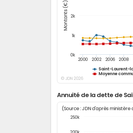
Montants (€)
2k
1k
0k
2000
2002
2006
2008
Saint-Laurent-l
Moyenne commun
© JDN 2026
Annuité de la dette de S
(Source : JDN d'après ministère
250k
200k