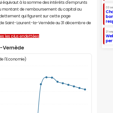
 qui équivaut à la somme des intérêts d'emprunts
03 s
du montant de remboursement du capital au
Cha
ndettement qui figurent sur cette page
bon
res
e de Saint-Laurent-la-Vernède au 31 décembre de
21 se
Web
lles les plus endettées
per
a-Vernède
 de l'Economie)