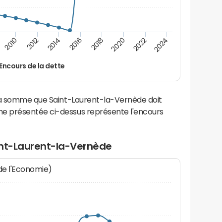
2012
2024
2014
2016
2018
2020
2010
2022
Encours de la dette
 la somme que Saint-Laurent-la-Vernède doit
e présentée ci-dessus représente l'encours
int-Laurent-la-Vernède
 de l'Economie)