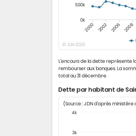
500k
0k
2000
2002
2006
2008
© JDN 2026
L'encours de la dette représente
rembourser aux banques. La somm
total au 31 décembre.
Dette par habitant de Sa
(Source : JDN d'après ministère
4k
3k