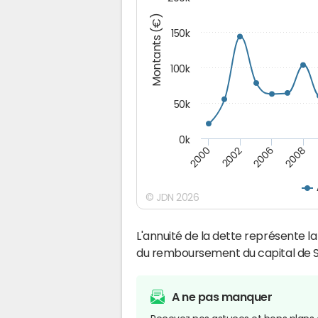
Montants (€)
150k
100k
50k
0k
2008
2006
2002
2000
© JDN 2026
L'annuité de la dette représente 
du remboursement du capital de 
A ne pas manquer