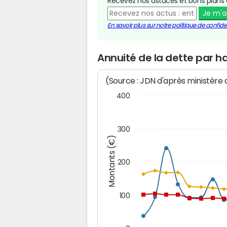
Recevez nos astuces et bons plans 
Je m'
En savoir plus sur notre politique de confiden
Annuité de la dette par 
(Source : JDN d'après ministère
400
300
Montants (€)
200
100