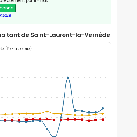
directement par e-mail.
abonne
tialité
habitant de Saint-Laurent-la-Vernède
 de l'Economie)