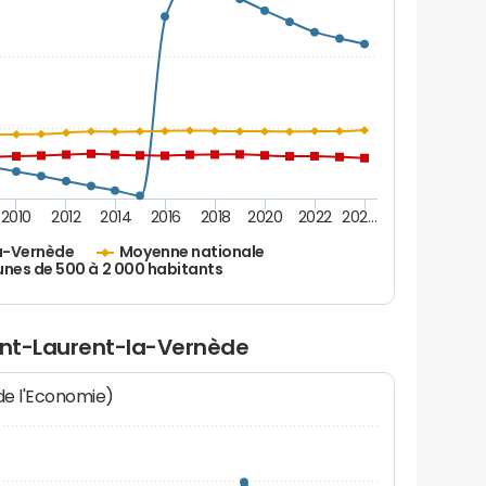
2010
2012
2014
2016
2018
2020
2022
202…
a-Vernède
Moyenne nationale
es de 500 à 2 000 habitants
aint-Laurent-la-Vernède
 de l'Economie)