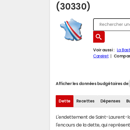
(30330)
Voir aussi :
La Bas
Careiret
Compare
Afficher les données budgétaires de
Dette
Recettes
Dépenses
B
L'endettement de Saint-Laurent-la
l'encours de la dette, qui représ