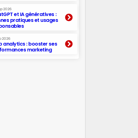
ep 2026
tGPT et IA génératives :
nes pratiques et usages
ponsables
p 2026
 analytics : booster ses
formances marketing