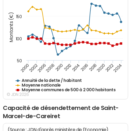
Montants (€)
150
100
50
2014
2008
2000
2024
2018
2012
2006
2022
2016
2010
2002
2020
Annuité de la dette / habitant
Moyenne nationale
Moyenne communes de 500 à 2 000 habitants
© JDN 2026
Capacité de désendettement de Saint-
Marcel-de-Careiret
(Source : JDN d'après ministère de l'Economie)