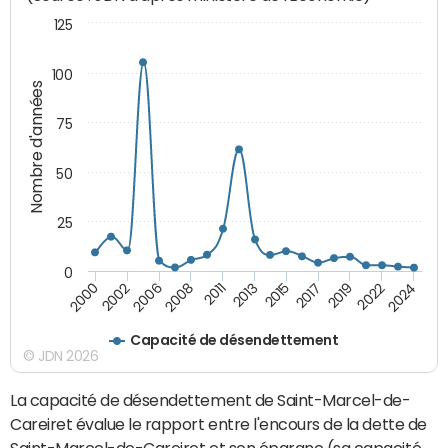
125
100
Nombre d'années
75
50
25
0
2000
2013
2024
2011
2022
2008
2019
2006
2017
2002
2015
Capacité de désendettement
© JDN 2026
La capacité de désendettement de Saint-Marcel-de-
Careiret évalue le rapport entre l'encours de la dette de
Saint-Marcel-de-Careiret et son épargne (sa capacité