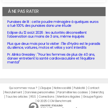
À NE PAS RATER
Punaises de lit : cette poudre ménagère à quelques euros
a tué 100% des punaises dans une étude
Eclipse du 12 août 2026 : les autorités déconseillent
l'observation aux moins de 3 ans, même équipés
Plus que deux mois pour la visiter : l'île d'Hydra est le paradis
du silence, voitures, motos et vélos y sont interdits
Pr. Alinka Greasley : "Pour les femmes de plus de 40 ans,
danser entretient la santé cardiovasculaire et l'équilibre
mental"
Qui sommes-nous ?
L'équipe
Notre société
Publicité
Contact
Recrutement
Données personnelles
Paramétrer les cookies
Gérer Utiq
Tous les articles
RSS
Corrections
Mentions légales
Groupe Figaro
© 2025 CCM Benchmark