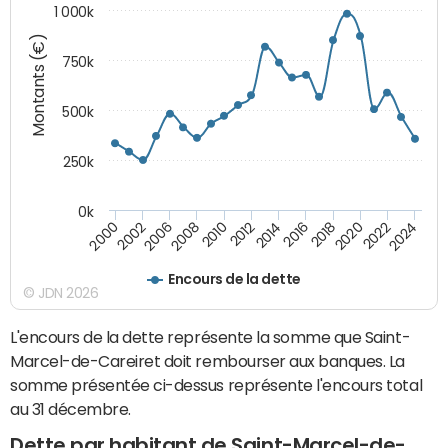
1 000k
Montants (€)
750k
500k
250k
0k
2016
2014
2012
2010
2008
2006
2002
2000
2024
2022
2020
2018
Encours de la dette
© JDN 2026
L'encours de la dette représente la somme que Saint-
Marcel-de-Careiret doit rembourser aux banques. La
somme présentée ci-dessus représente l'encours total
au 31 décembre.
Dette par habitant de Saint-Marcel-de-