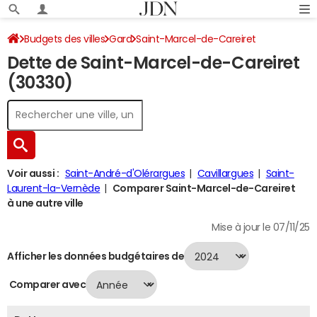
Budgets des villes
Gard
Saint-Marcel-de-Careiret
Dette de Saint-Marcel-de-Careiret
Dette au 31/12/2024
(30330)
Voir aussi :
Saint-André-d'Olérargues
Cavillargues
Saint-
Laurent-la-Vernède
Comparer Saint-Marcel-de-Careiret
à une autre ville
Mise à jour le 07/11/25
Afficher les données budgétaires de
Comparer avec