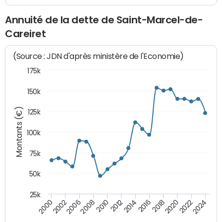
Annuité de la dette de Saint-Marcel-de-
Careiret
(Source : JDN d'après ministère de l'Economie)
175k
150k
Montants (€)
125k
100k
75k
50k
25k
2024
2002
2010
2016
2022
2000
2008
2014
2020
2006
2012
2018