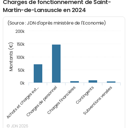
Charges de fonctionnement de Saint-
Martin-de-Lansuscle en 2024
(Source : JDN d'après ministère de l'Economie)
200k
Montants (€)
150k
100k
50k
0k
Charges financières
Charges de personnel
Achats et charges ext…
Subventions versées
Contingents
© JDN 2026