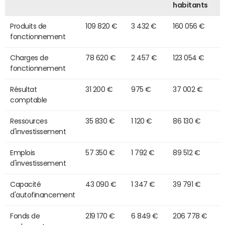
habitants
Produits de
109 820 €
3 432 €
160 056 €
fonctionnement
Charges de
78 620 €
2 457 €
123 054 €
fonctionnement
Résultat
31 200 €
975 €
37 002 €
comptable
Ressources
35 830 €
1 120 €
86 130 €
d'investissement
Emplois
57 350 €
1 792 €
89 512 €
d'investissement
Capacité
43 090 €
1 347 €
39 791 €
d'autofinancement
Fonds de
219 170 €
6 849 €
206 778 €