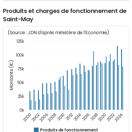
Produits et charges de fonctionnement de
Saint-May
(Source : JDN d'après ministère de l'Economie)
125k
100k
Montants (€)
75k
50k
25k
0k
2024
2002
2010
2016
2022
2000
2008
2014
2020
2006
2012
2018
Produits de fonctionnement