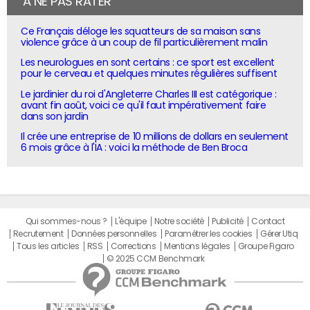
À NE PAS RATER
Ce Français déloge les squatteurs de sa maison sans
violence grâce à un coup de fil particulièrement malin
Les neurologues en sont certains : ce sport est excellent
pour le cerveau et quelques minutes régulières suffisent
Le jardinier du roi d'Angleterre Charles III est catégorique :
avant fin août, voici ce qu'il faut impérativement faire
dans son jardin
Il crée une entreprise de 10 millions de dollars en seulement
6 mois grâce à l'IA : voici la méthode de Ben Broca
Qui sommes-nous ?
L'équipe
Notre société
Publicité
Contact
Recrutement
Données personnelles
Paramétrer les cookies
Gérer Utiq
Tous les articles
RSS
Corrections
Mentions légales
Groupe Figaro
© 2025 CCM Benchmark