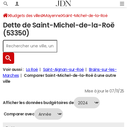
Budgets des villes
Mayenne
Saint-Michel-de-la-Roë
Dette de Saint-Michel-de-la-Roë
Dette au 31/12/2024
(53350)
Voir aussi :
La Roë
Saint-Aignan-sur-Roë
Brains-sur-les-
Marches
Comparer Saint-Michel-de-la-Roë à une autre
ville
Mise à jour le 07/11/25
Afficher les données budgétaires de
Comparer avec