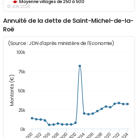
Moyenne villages de 250 à 500
© JDN 2026
Annuité de la dette de Saint-Michel-de-la-
Roë
(Source : JDN d'après ministère de l'Economie)
100k
75k
Montants (€)
50k
25k
0k
2024
2002
2010
2016
2022
2000
2008
2014
2020
2006
2012
2018