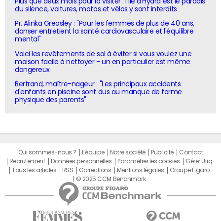
Plus que deux mois pour la visiter : l'île d'Hydra est le paradis
du silence, voitures, motos et vélos y sont interdits
Pr. Alinka Greasley : "Pour les femmes de plus de 40 ans,
danser entretient la santé cardiovasculaire et l'équilibre
mental"
Voici les revêtements de sol à éviter si vous voulez une
maison facile à nettoyer - un en particulier est même
dangereux
Bertrand, maître-nageur : "Les principaux accidents
d'enfants en piscine sont dus au manque de forme
physique des parents"
Qui sommes-nous ?
L'équipe
Notre société
Publicité
Contact
Recrutement
Données personnelles
Paramétrer les cookies
Gérer Utiq
Tous les articles
RSS
Corrections
Mentions légales
Groupe Figaro
© 2025 CCM Benchmark