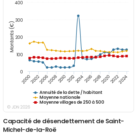
400
300
Montants (€)
200
100
0
2014
2008
2000
2024
2018
2012
2006
2022
2016
2010
2002
2020
Annuité de la dette / habitant
Moyenne nationale
Moyenne villages de 250 à 500
© JDN 2026
Capacité de désendettement de Saint-
Michel-de-la-Roë