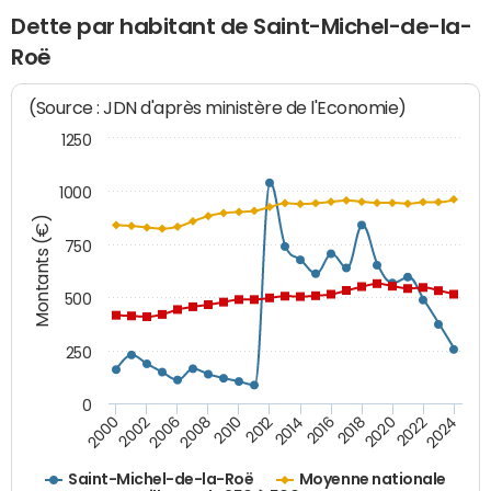
Dette par habitant de Saint-Michel-de-la-
Roë
(Source : JDN d'après ministère de l'Economie)
1250
1000
Montants (€)
750
500
250
0
2018
2002
2022
2008
2012
2016
2000
2020
2006
2024
2010
2014
Saint-Michel-de-la-Roë
Moyenne nationale