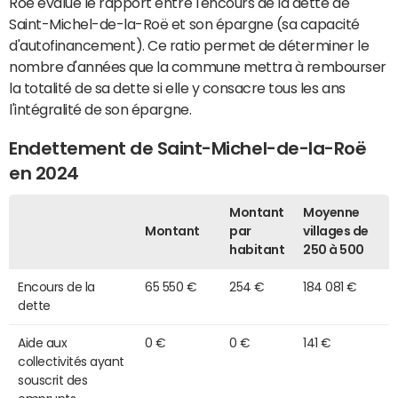
Roë évalue le rapport entre l'encours de la dette de
Saint-Michel-de-la-Roë et son épargne (sa capacité
d'autofinancement). Ce ratio permet de déterminer le
nombre d'années que la commune mettra à rembourser
la totalité de sa dette si elle y consacre tous les ans
l'intégralité de son épargne.
Endettement de Saint-Michel-de-la-Roë
en 2024
Montant
Moyenne
Montant
par
villages de
habitant
250 à 500
Encours de la
65 550 €
254 €
184 081 €
dette
Aide aux
0 €
0 €
141 €
collectivités ayant
souscrit des