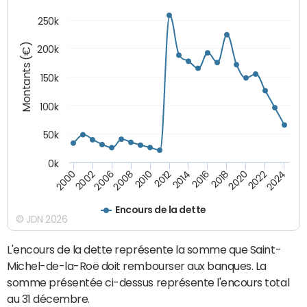
250k
Montants (€)
200k
150k
100k
50k
0k
2008
2022
2002
2018
2014
2010
2024
2006
2020
2000
2016
2012
Encours de la dette
© JDN 2026
L'encours de la dette représente la somme que Saint-
Michel-de-la-Roë doit rembourser aux banques. La
somme présentée ci-dessus représente l'encours total
au 31 décembre.