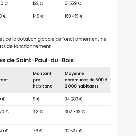
80 €
122 €
61 559 €
0 €
148 €
160 419 €
et de la dotation globale de fonctionnement ne
its de fonctionnement.
es de Saint-Paul-du-Bois
Montant
Moyenne
tant
par
communes de 500 à
habitant
2 000 habitants
0 €
8 €
34 283 €
770 €
313 €
392 793 €
40 €
78 €
32 527 €