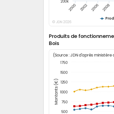
200k
2000
2008
2006
2002
Prod
© JDN 2026
Produits de fonctionneme
Bois
(Source : JDN d'après ministère
1750
1500
Montants (€)
1250
1000
750
500