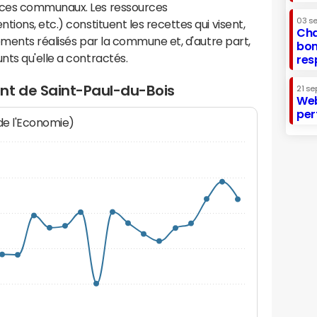
ices communaux. Les ressources
03 s
ions, etc.) constituent les recettes qui visent,
Cha
sements réalisés par la commune et, d'autre part,
bon
ts qu'elle a contractés.
res
nt de Saint-Paul-du-Bois
21 se
Web
per
 de l'Economie)