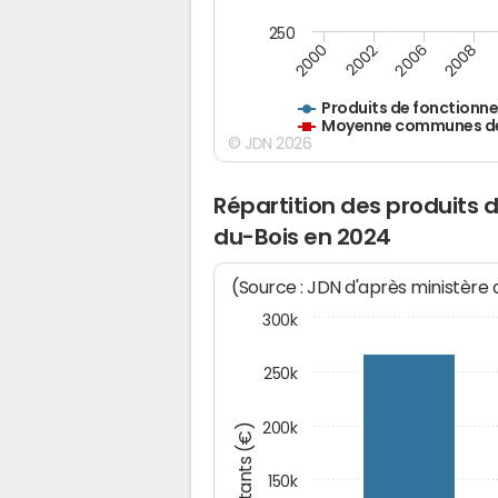
250
2000
2002
2006
2008
Produits de fonctionn
Moyenne communes de 
© JDN 2026
Répartition des produits 
du-Bois en 2024
(Source : JDN d'après ministère
300k
250k
200k
Montants (€)
150k