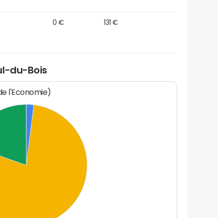
0 €
131 €
ul-du-Bois
 de l'Economie)