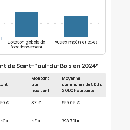
Dotation globale de
Autres impôts et taxes
fonctionnement
nt de Saint-Paul-du-Bois en 2024*
Montant
Moyenne
tant
par
communes de 500 à
habitant
2 000 habitants
850 €
871 €
959 015 €
540 €
431 €
398 701 €