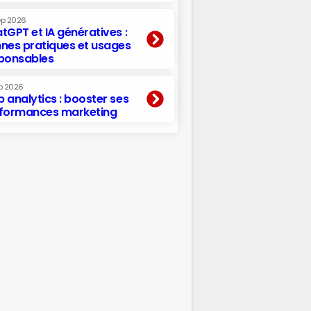
ep 2026
tGPT et IA génératives :
nes pratiques et usages
ponsables
p 2026
 analytics : booster ses
formances marketing