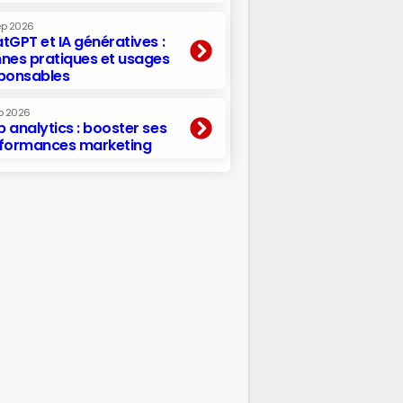
ep 2026
tGPT et IA génératives :
nes pratiques et usages
ponsables
p 2026
 analytics : booster ses
formances marketing