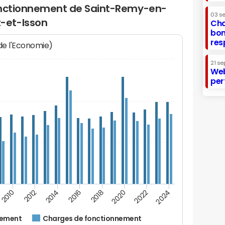
fonctionnement de Saint-Remy-en-
03 s
-et-Isson
Cha
bon
res
 de l'Economie)
21 se
Web
per
2014
2024
2012
2022
2010
2020
2018
2016
nement
Charges de fonctionnement