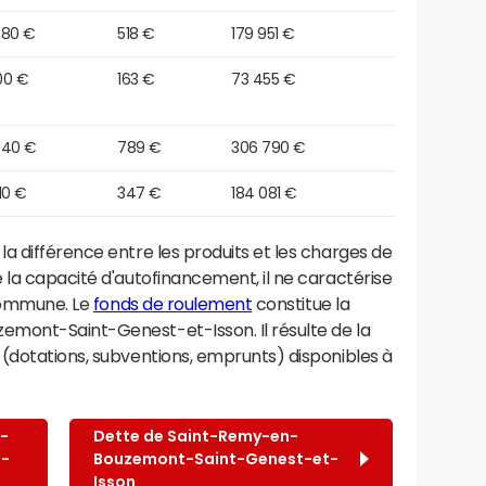
880 €
518 €
179 951 €
00 €
163 €
73 455 €
040 €
789 €
306 790 €
10 €
347 €
184 081 €
a différence entre les produits et les charges de
 la capacité d'autofinancement, il ne caractérise
 commune. Le
fonds de roulement
constitue la
mont-Saint-Genest-et-Isson. Il résulte de la
 (dotations, subventions, emprunts) disponibles à
-
Dette de Saint-Remy-en-
t-
Bouzemont-Saint-Genest-et-
Isson