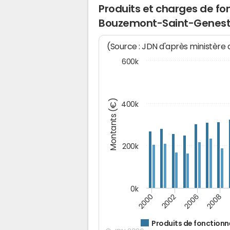
Produits et charges de 
Bouzemont-Saint-Genest
(Source : JDN d'après ministère
600k
Montants (€)
400k
200k
0k
2000
2008
2006
2002
Produits de fonction