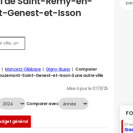
l de Saint-Remy-en-
t-Genest-et-Isson
Moncetz-l'Abbaye
Gigny-Bussy
Comparer
uzemont-Saint-Genest-et-Isson à une autre ville
Mise à jour le 07/11/25
Comparer avec
FO
udget général
27 a
Goo