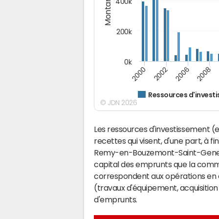
Montants (€)
400k
200k
0k
2000
2008
2006
2002
Ressources d'invest
© JDN 2026
Les ressources d'investissement (e
recettes qui visent, d'une part, à f
Remy-en-Bouzemont-Saint-Genest-
capital des emprunts que la comm
correspondent aux opérations en 
(travaux d'équipement, acquisiti
d'emprunts.