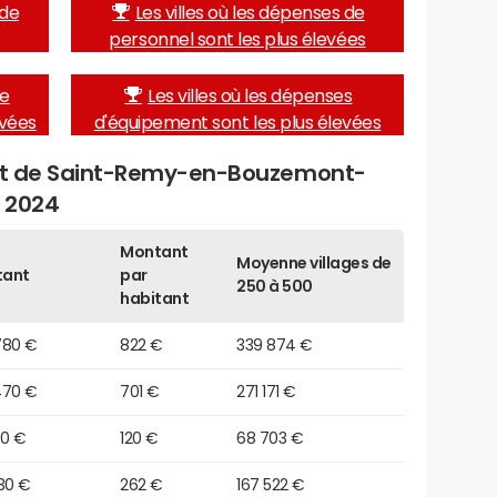
 de
Les villes où les dépenses de
personnel sont les plus élevées
de
Les villes où les dépenses
evées
d'équipement sont les plus élevées
get de Saint-Remy-en-Bouzemont-
 2024
Montant
Moyenne villages de
tant
par
250 à 500
habitant
780 €
822 €
339 874 €
470 €
701 €
271 171 €
20 €
120 €
68 703 €
30 €
262 €
167 522 €