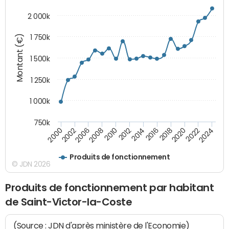
2 000k
Montant (€)
1 750k
1 500k
1 250k
1 000k
750k
2014
2008
2000
2024
2018
2012
2006
2022
2016
2010
2002
2020
Produits de fonctionnement
© JDN 2026
Produits de fonctionnement par habitant
de Saint-Victor-la-Coste
(Source : JDN d'après ministère de l'Economie)