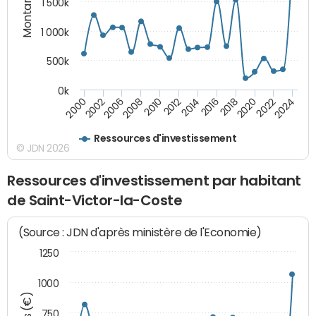
Montants (€)
1 500k
1 000k
500k
0k
2014
2008
2000
2024
2018
2012
2006
2022
2016
2010
2002
2020
Ressources d'investissement
© JDN 2026
Ressources d'investissement par habitant
de Saint-Victor-la-Coste
(Source : JDN d'après ministère de l'Economie)
1250
1000
750