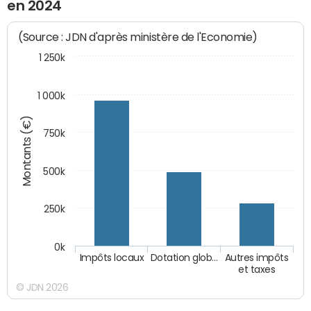
en 2024
(Source : JDN d'après ministère de l'Economie)
1 250k
1 000k
Montants (€)
750k
500k
250k
0k
Impôts locaux
Dotation glob…
Autres impôts
et taxes
© JDN 2026