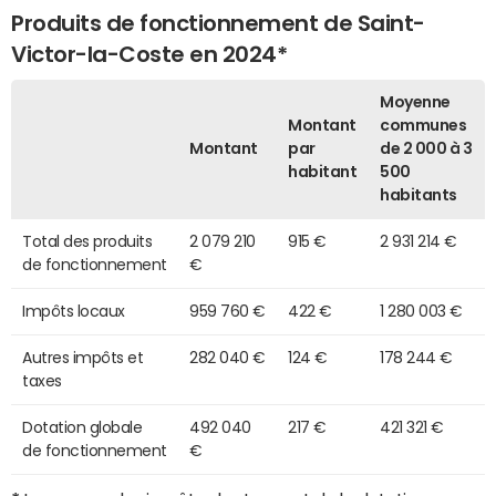
Produits de fonctionnement de Saint-
Victor-la-Coste en 2024*
Moyenne
Montant
communes
Montant
par
de 2 000 à 3
habitant
500
habitants
Total des produits
2 079 210
915 €
2 931 214 €
de fonctionnement
€
Impôts locaux
959 760 €
422 €
1 280 003 €
Autres impôts et
282 040 €
124 €
178 244 €
taxes
Dotation globale
492 040
217 €
421 321 €
de fonctionnement
€