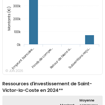
300k
Montants (€)
200k
100k
0k
Emprunt bancaire…
Fonds de compe…
Retour de biens a…
Subventions reçu…
© JDN 2026
Ressources d'investissement de Saint-
Victor-la-Coste en 2024**
Moyenne