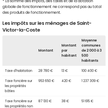
*
La somme des impôts, des taxes et de la dotation
globale de fonctionnement ne correspond pas au total
des produits de fonctionnement.
Les impôts sur les ménages de Saint-
Victor-la-Coste
Moyenne
Montant
communes
Montant
par
de 2 000 à 3
habitant
500
habitants
Taxe d'habitation
28 780 €
13 €
100 400 €
Taxe foncière sur
953 650 €
420 €
1 237 309 €
les propriétés
bâties
Taxe foncière sur
87 130 €
38 €
51 615 €
les propriétés non