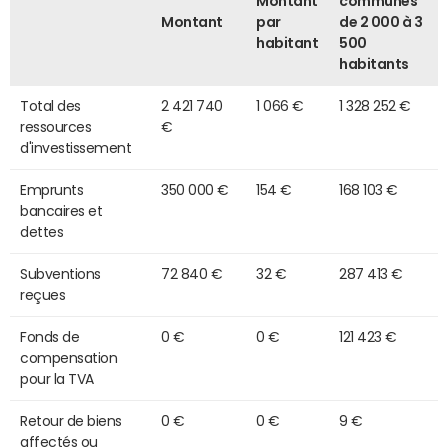
Montant
communes
Montant
par
de 2 000 à 3
habitant
500
habitants
Total des
2 421 740
1 066 €
1 328 252 €
ressources
€
d'investissement
Emprunts
350 000 €
154 €
168 103 €
bancaires et
dettes
Subventions
72 840 €
32 €
287 413 €
reçues
Fonds de
0 €
0 €
121 423 €
compensation
pour la TVA
Retour de biens
0 €
0 €
9 €
affectés ou