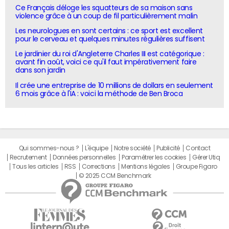
Ce Français déloge les squatteurs de sa maison sans
violence grâce à un coup de fil particulièrement malin
Les neurologues en sont certains : ce sport est excellent
pour le cerveau et quelques minutes régulières suffisent
Le jardinier du roi d'Angleterre Charles III est catégorique :
avant fin août, voici ce qu'il faut impérativement faire
dans son jardin
Il crée une entreprise de 10 millions de dollars en seulement
6 mois grâce à l'IA : voici la méthode de Ben Broca
Qui sommes-nous ?
L'équipe
Notre société
Publicité
Contact
Recrutement
Données personnelles
Paramétrer les cookies
Gérer Utiq
Tous les articles
RSS
Corrections
Mentions légales
Groupe Figaro
© 2025 CCM Benchmark