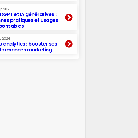
ep 2026
tGPT et IA génératives :
nes pratiques et usages
ponsables
p 2026
 analytics : booster ses
formances marketing