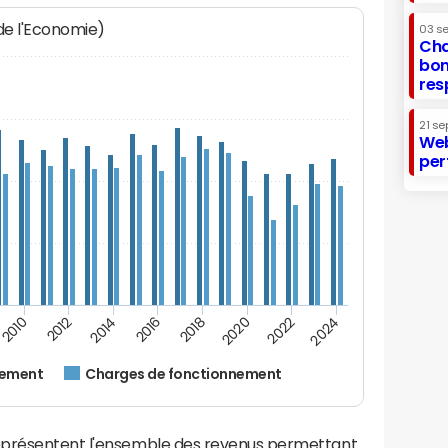
 de l'Economie)
03 s
Cha
bon
res
21 se
Web
per
2024
2022
2020
2018
2016
2014
2012
2010
nement
Charges de fonctionnement
eprésentent l'ensemble des revenus permettant