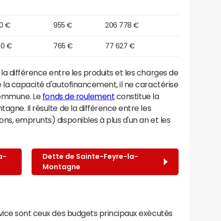
50 €
955 €
206 778 €
90 €
765 €
77 627 €
a différence entre les produits et les charges de
 la capacité d'autofinancement, il ne caractérise
 commune. Le
fonds de roulement
constitue la
gne. Il résulte de la différence entre les
ns, emprunts) disponibles à plus d'un an et les
a-
Dette de Sainte-Feyre-la-
Montagne
rvice sont ceux des budgets principaux exécutés