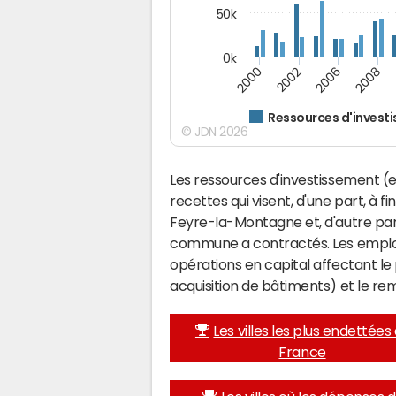
50k
0k
2008
2006
2002
2000
Ressources d'invest
© JDN 2026
Les ressources d'investissement (e
recettes qui visent, d'une part, à f
Feyre-la-Montagne et, d'autre par
commune a contractés. Les emplo
opérations en capital affectant l
acquisition de bâtiments) et le 
Les villes les plus endettées
France