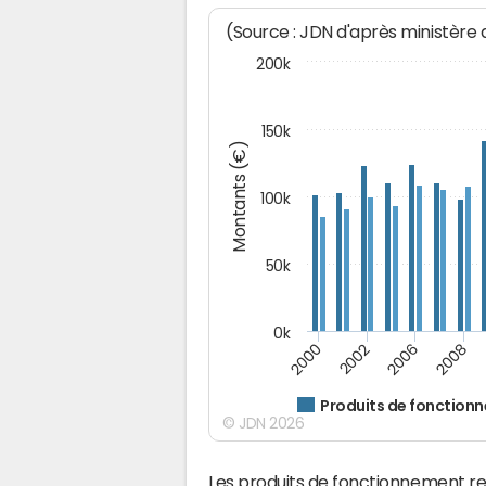
(Source : JDN d'après ministère
200k
150k
Montants (€)
100k
50k
0k
2008
2006
2002
2000
Produits de fonction
© JDN 2026
Les produits de fonctionnement r