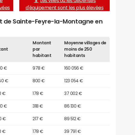
de
Les villes où les dépenses
evées
d'équipement sont les plus élevées
get de Sainte-Feyre-la-Montagne en
Montant
Moyenne villages de
tant
par
moins de 250
habitant
habitants
00 €
978 €
160 056 €
40 €
800 €
123 054 €
0 €
178 €
37 002 €
20 €
318 €
86 130 €
0 €
217 €
89 512 €
0 €
178 €
39 791 €