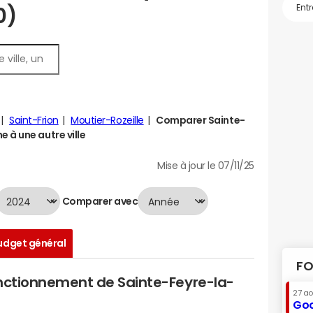
0)
Saint-Frion
Moutier-Rozeille
Comparer Sainte-
 à une autre ville
Mise à jour le 07/11/25
Comparer avec
udget général
FO
onctionnement de Sainte-Feyre-la-
27 a
Goo