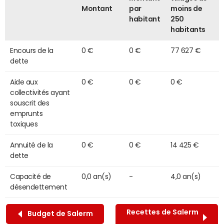
Montant
par
moins de
habitant
250
habitants
Encours de la
0 €
0 €
77 627 €
dette
Aide aux
0 €
0 €
0 €
collectivités ayant
souscrit des
emprunts
toxiques
Annuité de la
0 €
0 €
14 425 €
dette
Capacité de
0,0 an(s)
-
4,0 an(s)
désendettement
Recettes de Salerm
Budget de Salerm