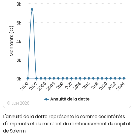
8k
6k
Montants (€)
4k
2k
0k
2016
2014
2012
2010
2008
2006
2002
2000
2024
2022
2020
2018
Annuité de la dette
© JDN 2026
L'annuité de la dette représente la somme des intérêts
d'emprunts et du montant du remboursement du capital
de Salerm.