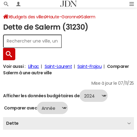
Budgets des villes
Haute-Garonne
Salerm
Dette de Salerm (31230)
Dette au 31/12/2024
Voir aussi :
Lilhac
Saint-Laurent
Saint-Frajou
Comparer
Salerm à une autre ville
Mise à jour le 07/11/25
Afficher les données budgétaires de
Comparer avec
Dette