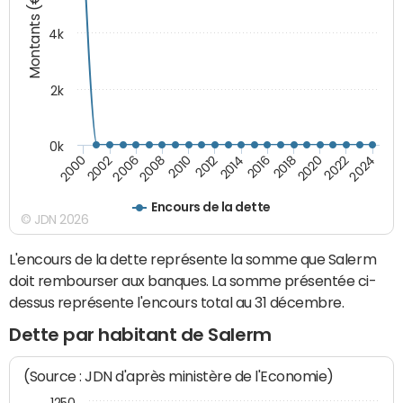
Montants (€)
4k
2k
0k
2016
2014
2012
2010
2008
2006
2002
2000
2024
2022
2020
2018
Encours de la dette
© JDN 2026
L'encours de la dette représente la somme que Salerm
doit rembourser aux banques. La somme présentée ci-
dessus représente l'encours total au 31 décembre.
Dette par habitant de Salerm
(Source : JDN d'après ministère de l'Economie)
1250