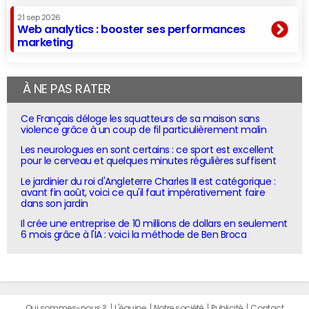
21 sep 2026
Web analytics : booster ses performances
marketing
À NE PAS RATER
Ce Français déloge les squatteurs de sa maison sans
violence grâce à un coup de fil particulièrement malin
Les neurologues en sont certains : ce sport est excellent
pour le cerveau et quelques minutes régulières suffisent
Le jardinier du roi d'Angleterre Charles III est catégorique :
avant fin août, voici ce qu'il faut impérativement faire
dans son jardin
Il crée une entreprise de 10 millions de dollars en seulement
6 mois grâce à l'IA : voici la méthode de Ben Broca
Qui sommes-nous ?
L'équipe
Notre société
Publicité
Contact