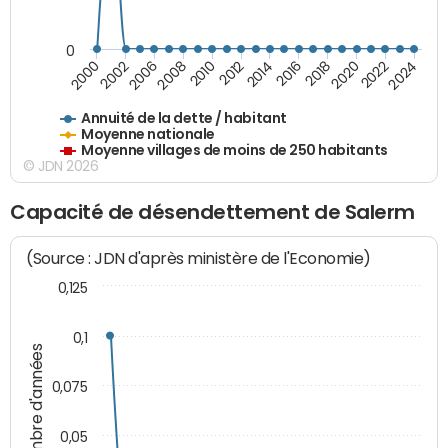
0
2014
2008
2000
2024
2018
2012
2006
2022
2016
2010
2002
2020
Annuité de la dette / habitant
Moyenne nationale
Moyenne villages de moins de 250 habitants
© JDN 2026
Capacité de désendettement de Salerm
(Source : JDN d'après ministère de l'Economie)
0,125
0,1
Nombre d'années
0,075
0,05