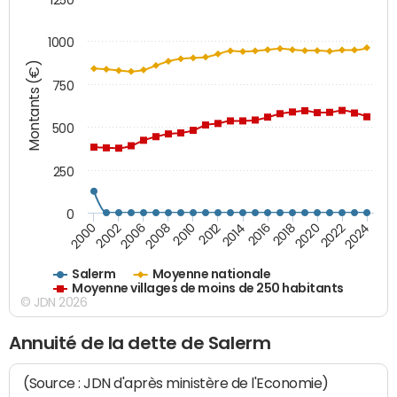
1000
Montants (€)
750
500
250
0
2018
2002
2022
2008
2012
2016
2000
2020
2006
2024
2010
2014
Salerm
Moyenne nationale
Moyenne villages de moins de 250 habitants
© JDN 2026
Annuité de la dette de Salerm
(Source : JDN d'après ministère de l'Economie)