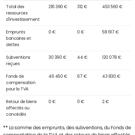
Total des
216 390 €
312 €
453 560 €
ressources
d'investissement
Emprunts
0 €
0 €
58 617 €
bancaires et
dettes
Subventions
30 390 €
44 €
120 078 €
reçues
Fonds de
46 450 €
67 €
43 830 €
compensation
pour la TVA
Retour de biens
0 €
0 €
2 €
affectés ou
concédés
**
La somme des emprunts, des subventions, du Fonds de
compentation de la TVA et des retours de biens affectés