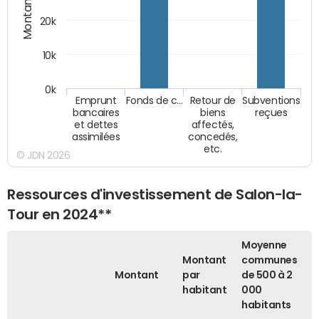
Montants (€)
20k
10k
0k
Emprunt
Fonds de c…
Retour de
Subventions
bancaires
biens
reçues
et dettes
affectés,
assimilées
concedés,
etc.
© JDN 2026
Ressources d'investissement de Salon-la-
Tour en 2024**
Moyenne
Montant
communes
Montant
par
de 500 à 2
habitant
000
habitants