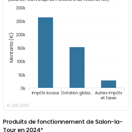
300k
250k
Montants (€)
200k
150k
100k
50k
0k
Impôts locaux
Dotation globa…
Autres impôts
et taxes
© JDN 2026
Produits de fonctionnement de Salon-la-
Tour en 2024*