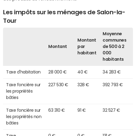
Les impôts sur les ménages de Salon-la-
Tour
Moyenne
Montant
communes
Montant
par
de 500 à 2
habitant
000
habitants
Taxe d'habitation
28 000 €
40 €
34 283 €
Taxe foncière sur
227 530 €
328 €
392 793 €
les propriétés
bâties
Taxe foncière sur
63 310 €
91 €
32 527 €
les propriétés non
bâties
Taxe
0 €
0 €
131 €