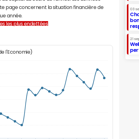
te page concernent la situation financière de
03 s
Cha
ue année.
bon
lles les plus endettées
res
21 se
Web
per
 de l'Economie)