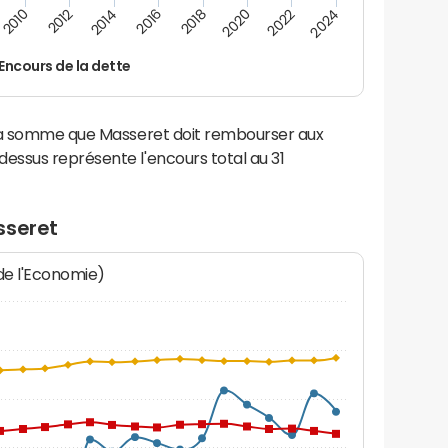
2014
2024
2012
2022
2010
2020
2018
2016
Encours de la dette
 la somme que Masseret doit rembourser aux
ssus représente l'encours total au 31
sseret
 de l'Economie)