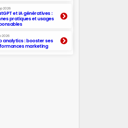
ep 2026
tGPT et IA génératives :
nes pratiques et usages
ponsables
p 2026
 analytics : booster ses
formances marketing