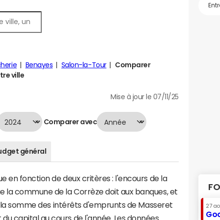
cherie
Benayes
Salon-la-Tour
Comparer
re ville
Mise à jour le 07/11/25
Comparer avec
udget général
 en fonction de deux critères : l'encours de la
FO
e la commune de la Corrèze doit aux banques, et
t à la somme des intérêts d'emprunts de Masseret
27 a
Goo
u capital au cours de l'année. Les données