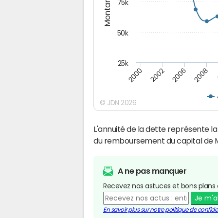
Montants (€)
75k
50k
25k
2008
2000
2002
2006
© JDN 2026
L'annuité de la dette représente 
du remboursement du capital de 
A ne pas manquer
Recevez nos astuces et bons plans 
Je m'
En savoir plus sur notre politique de confiden