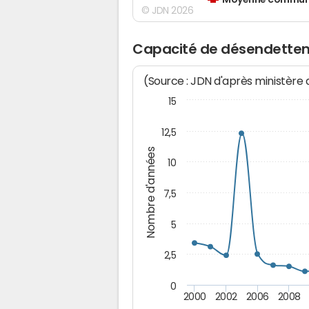
Moyenne communes
© JDN 2026
Capacité de désendette
(Source : JDN d'après ministère
15
12,5
Nombre d'années
10
7,5
5
2,5
0
2000
2002
2006
2008