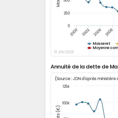
500
250
0
2000
2002
2006
2008
Masseret
Moyenne comm
© JDN 2026
Annuité de la dette de Ma
(Source : JDN d'après ministère
125k
100k