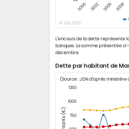
2000
2008
2006
2002
© JDN 2026
L'encours de la dette représente
banques. La somme présentée ci-de
décembre.
Dette par habitant de Ma
(Source : JDN d'après ministère
1250
1000
Montants (€)
750