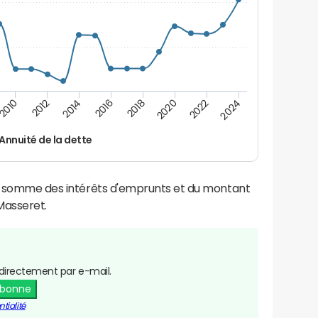
2016
2018
2010
2020
2012
2022
2014
2024
Annuité de la dette
la somme des intérêts d'emprunts et du montant
Masseret.
directement par e-mail.
abonne
tialité