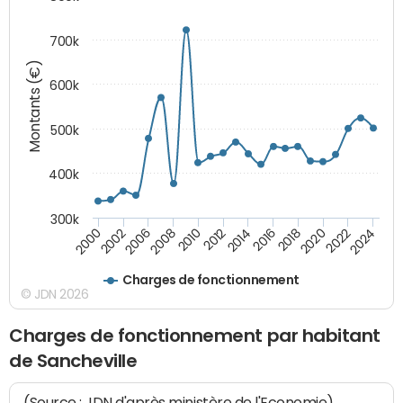
700k
Montants (€)
600k
500k
400k
300k
2000
2022
2016
2010
2002
2024
2018
2012
2006
2020
2014
2008
Charges de fonctionnement
© JDN 2026
Charges de fonctionnement par habitant
de Sancheville
(Source : JDN d'après ministère de l'Economie)