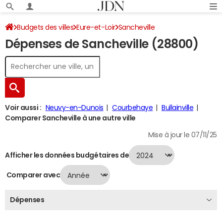
Budgets des villes
Eure-et-Loir
Sancheville
Dépenses de Sancheville (28800)
Dépenses 2024
Voir aussi :
Neuvy-en-Dunois
Courbehaye
Bullainville
Comparer Sancheville à une autre ville
Mise à jour le 07/11/25
Afficher les données budgétaires de
Comparer avec
Dépenses