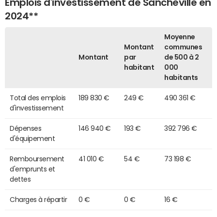
Emplois d'investissement de Sancheville en
2024**
Moyenne
Montant
communes
Montant
par
de 500 à 2
habitant
000
habitants
Total des emplois
189 830 €
249 €
490 361 €
d'investissement
Dépenses
146 940 €
193 €
392 796 €
d'équipement
Remboursement
41 010 €
54 €
73 198 €
d'emprunts et
dettes
Charges à répartir
0 €
0 €
16 €