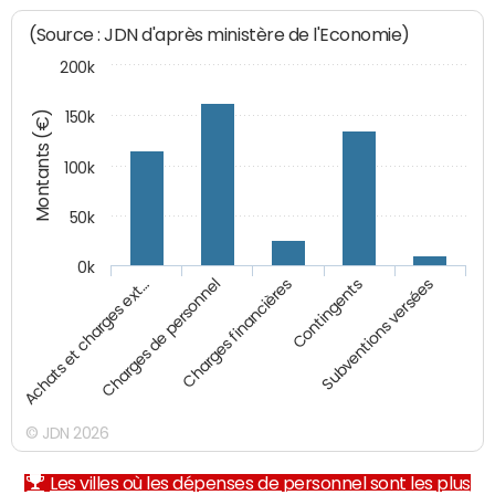
(Source : JDN d'après ministère de l'Economie)
200k
Montants (€)
150k
100k
50k
0k
Charges financières
Charges de personnel
Achats et charges ext…
Subventions versées
Contingents
© JDN 2026
Les villes où les dépenses de personnel sont les plus