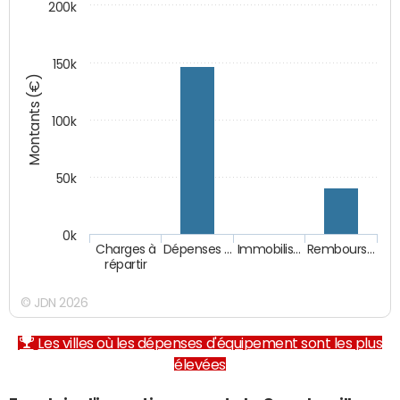
200k
150k
Montants (€)
100k
50k
0k
Charges à
Dépenses …
Immobilis…
Rembours…
répartir
© JDN 2026
Les villes où les dépenses d'équipement sont les plus
élevées