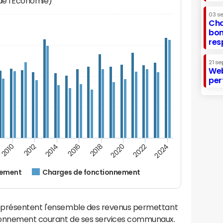
 de l'Economie)
03 s
Cha
bon
res
21 se
Web
per
2014
2024
2012
2022
2010
2020
2018
2016
nement
Charges de fonctionnement
eprésentent l'ensemble des revenus permettant
ionnement courant de ses services communaux.