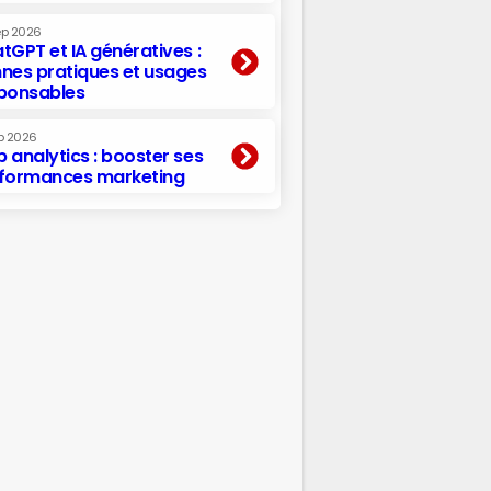
ep 2026
tGPT et IA génératives :
nes pratiques et usages
ponsables
p 2026
 analytics : booster ses
formances marketing