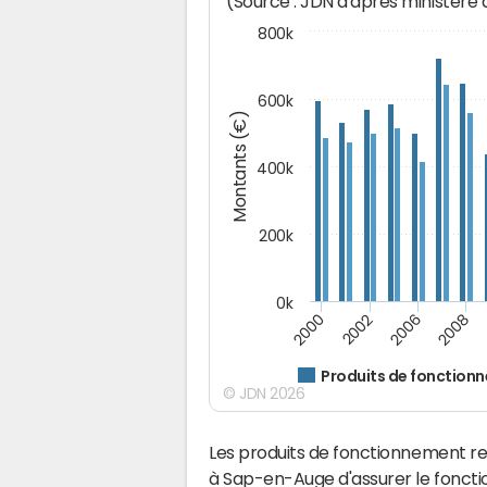
(Source : JDN d'après ministère
800k
600k
Montants (€)
400k
200k
0k
2000
2008
2006
2002
Produits de fonction
© JDN 2026
Les produits de fonctionnement r
à Sap-en-Auge d'assurer le fonct