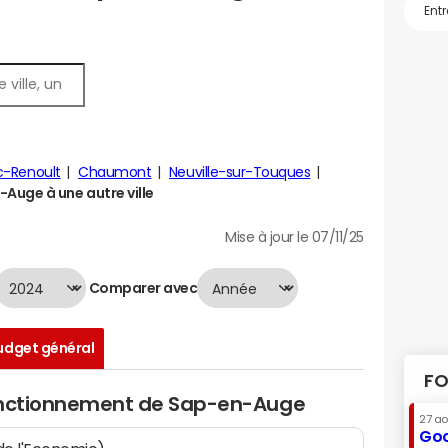
c-Renoult
Chaumont
Neuville-sur-Touques
uge à une autre ville
Mise à jour le 07/11/25
Comparer avec
udget général
FO
fonctionnement de Sap-en-Auge
27 a
Goo