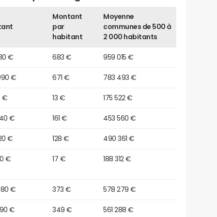
Montant
Moyenne
tant
par
communes de 500 à
habitant
2 000 habitants
30 €
683 €
959 015 €
990 €
671 €
783 493 €
0 €
13 €
175 522 €
040 €
161 €
453 560 €
20 €
128 €
490 361 €
70 €
17 €
188 312 €
080 €
373 €
578 279 €
590 €
349 €
561 288 €