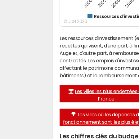
2000
2008
2006
2002
Ressources d'invest
© JDN 2026
Les ressources d'investissement (e
recettes qui visent, d'une part, à 
Auge et, d'autre part, à rembours
contractés. Les emplois d'investi
affectant le patrimoine communal 
bâtiments) et le remboursement 
Les villes les plus endettées
France
Les villes où les dépenses 
fonctionnement sont les plus él
Les chiffres clés du bud