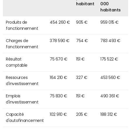
habitant
000
habitants
Produits de
454 260 €
905 €
959 015 €
fonctionnement
Charges de
378 590 €
754 €
783 493 €
fonctionnement
Résultat
75 670 €
151 €
175 522 €
comptable
Ressources
164 210 €
327 €
453 560 €
d'investissement
Emplois
75 830 €
151 €
490 361 €
d'investissement
Capacité
102 910 €
205 €
188 312 €
d'autofinancement