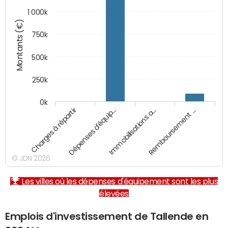
1 000k
Montants (€)
750k
500k
250k
0k
Charges à répartir
Dépenses d'équip…
Immobilisations a…
Remboursement …
© JDN 2026
Les villes où les dépenses d'équipement sont les plus
élevées
Emplois d'investissement de Tallende en