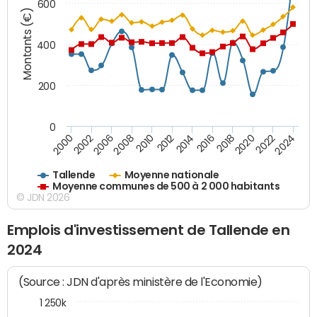
600
Montants (€)
400
200
0
2020
2010
2016
2006
2022
2012
2000
2018
2008
2024
2014
2002
Tallende
Moyenne nationale
Moyenne communes de 500 à 2 000 habitants
© JDN 2026
Emplois d'investissement de Tallende en
2024
(Source : JDN d'après ministère de l'Economie)
1 250k