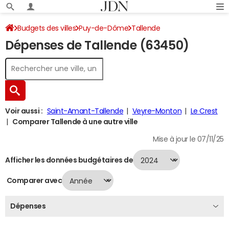
Budgets des villes
Puy-de-Dôme
Tallende
Dépenses de Tallende (63450)
Dépenses 2024
Voir aussi :
Saint-Amant-Tallende
Veyre-Monton
Le Crest
Comparer Tallende à une autre ville
Mise à jour le 07/11/25
Afficher les données budgétaires de
Comparer avec
Dépenses