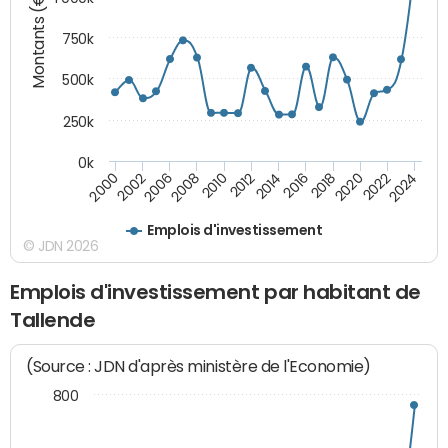
Montants (€)
750k
500k
250k
0k
2016
2014
2012
2010
2008
2006
2002
2000
2024
2022
2020
2018
Emplois d'investissement
© JDN 2026
Emplois d'investissement par habitant de
Tallende
(Source : JDN d'après ministère de l'Economie)
800