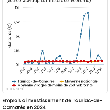
(Source : JDN d'après ministère de l'Economie)
10k
7,5k
Montants (€)
5k
2,5k
0k
2014
2000
2024
2012
2022
2010
2020
2008
2018
2006
2016
2002
Tauriac-de-Camarès
Moyenne nationale
Moyenne villages de moins de 250 habitants
© JDN 2026
Emplois d'investissement de Tauriac-de-
Camarès en 2024