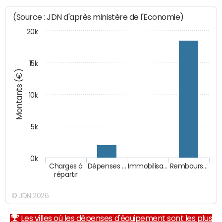
(Source : JDN d'après ministère de l'Economie)
20k
15k
Montants (€)
10k
5k
0k
Charges à
Dépenses …
Immobilisa…
Rembours…
répartir
© JDN 2026
Les villes où les dépenses d'équipement sont les plus