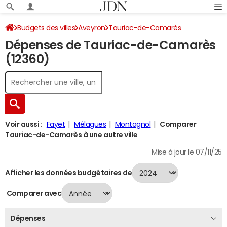
Budgets des villes
Aveyron
Tauriac-de-Camarès
Dépenses de Tauriac-de-Camarès
Dépenses 2024
(12360)
Voir aussi :
Fayet
Mélagues
Montagnol
Comparer
Tauriac-de-Camarès à une autre ville
Mise à jour le 07/11/25
Afficher les données budgétaires de
Comparer avec
Dépenses