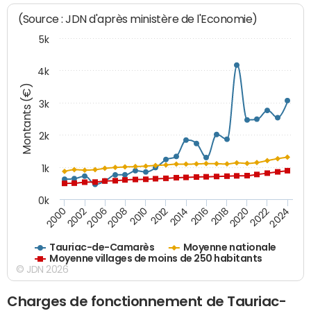
(Source : JDN d'après ministère de l'Economie)
5k
4k
Montants (€)
3k
2k
1k
0k
2016
2014
2012
2010
2008
2006
2002
2000
2024
2022
2020
2018
Tauriac-de-Camarès
Moyenne nationale
Moyenne villages de moins de 250 habitants
© JDN 2026
Charges de fonctionnement de Tauriac-