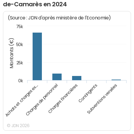
de-Camarès en 2024
(Source : JDN d'après ministère de l'Economie)
75k
Montants (€)
50k
25k
0k
Achats et charges ex…
Charges de personnel
Charges financières
Contingents
Subventions versées
© JDN 2026