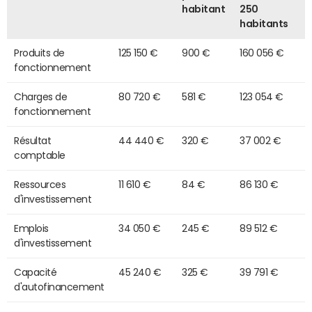
habitant
250
habitants
Produits de
125 150 €
900 €
160 056 €
fonctionnement
Charges de
80 720 €
581 €
123 054 €
fonctionnement
Résultat
44 440 €
320 €
37 002 €
comptable
Ressources
11 610 €
84 €
86 130 €
d'investissement
Emplois
34 050 €
245 €
89 512 €
d'investissement
Capacité
45 240 €
325 €
39 791 €
d'autofinancement