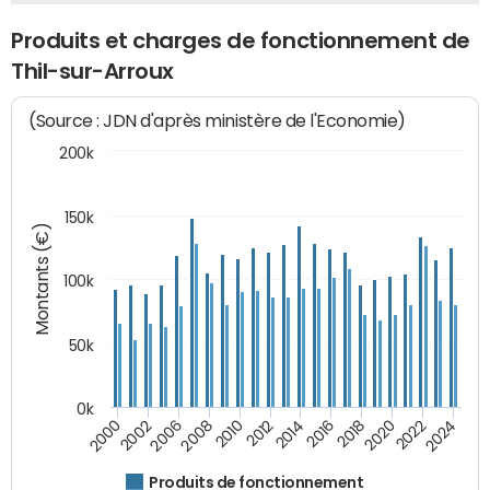
Produits et charges de fonctionnement de
Thil-sur-Arroux
(Source : JDN d'après ministère de l'Economie)
200k
150k
Montants (€)
100k
50k
0k
2008
2022
2002
2018
2014
2010
2024
2006
2020
2000
2016
2012
Produits de fonctionnement