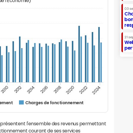
 de l'Economie)
03 s
Cha
bon
res
21 se
Web
per
2014
2024
2012
2022
2010
2020
2018
2016
nement
Charges de fonctionnement
eprésentent l'ensemble des revenus permettant
nctionnement courant de ses services