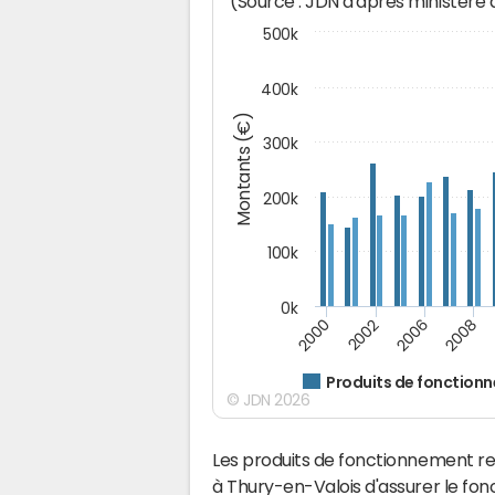
(Source : JDN d'après ministère
500k
400k
Montants (€)
300k
200k
100k
0k
2000
2008
2006
2002
Produits de fonction
© JDN 2026
Les produits de fonctionnement r
à Thury-en-Valois d'assurer le fo