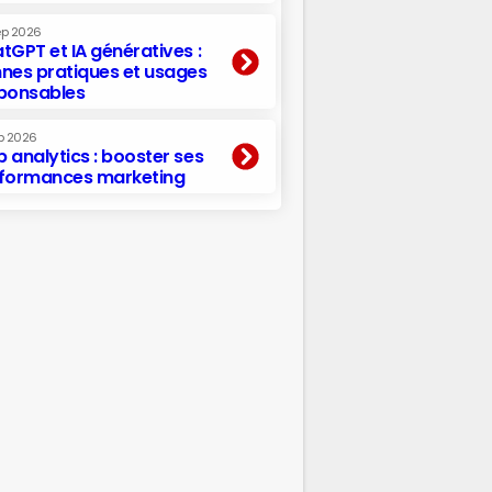
ep 2026
tGPT et IA génératives :
nes pratiques et usages
ponsables
p 2026
 analytics : booster ses
formances marketing