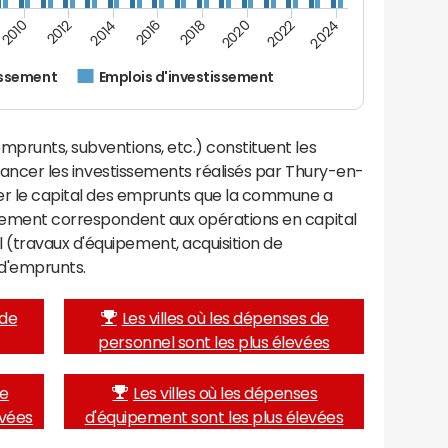
2024
2022
2020
2018
2016
2014
2012
2010
issement
Emplois d'investissement
mprunts, subventions, etc.) constituent les
financer les investissements réalisés par Thury-en-
rser le capital des emprunts que la commune a
ssement correspondent aux opérations en capital
(travaux d'équipement, acquisition de
d'emprunts.
 de
Les villes où les dépenses de
personnel sont les plus élevées
de
Les villes où les dépenses
evées
d'équipement sont les plus élevées