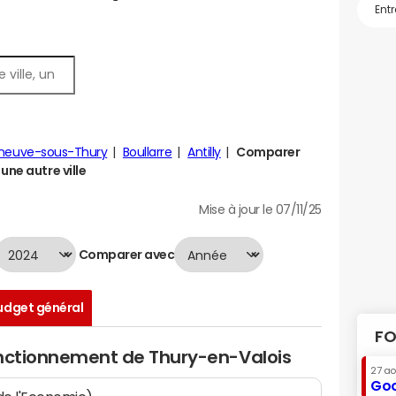
leneuve-sous-Thury
Boullarre
Antilly
Comparer
une autre ville
Mise à jour le 07/11/25
Comparer avec
udget général
FO
onctionnement de Thury-en-Valois
27 a
Goo