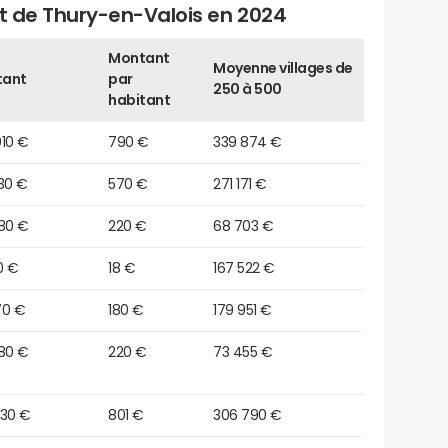
et de Thury-en-Valois en 2024
Montant
Moyenne villages de
tant
par
250 à 500
habitant
010 €
790 €
339 874 €
30 €
570 €
271 171 €
080 €
220 €
68 703 €
0 €
18 €
167 522 €
70 €
180 €
179 951 €
080 €
220 €
73 455 €
230 €
801 €
306 790 €