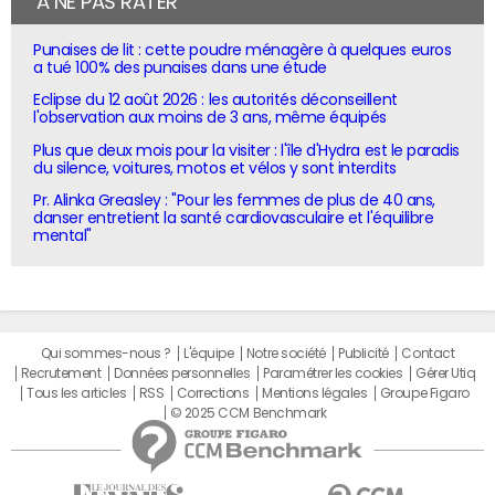
À NE PAS RATER
Punaises de lit : cette poudre ménagère à quelques euros
a tué 100% des punaises dans une étude
Eclipse du 12 août 2026 : les autorités déconseillent
l'observation aux moins de 3 ans, même équipés
Plus que deux mois pour la visiter : l'île d'Hydra est le paradis
du silence, voitures, motos et vélos y sont interdits
Pr. Alinka Greasley : "Pour les femmes de plus de 40 ans,
danser entretient la santé cardiovasculaire et l'équilibre
mental"
Qui sommes-nous ?
L'équipe
Notre société
Publicité
Contact
Recrutement
Données personnelles
Paramétrer les cookies
Gérer Utiq
Tous les articles
RSS
Corrections
Mentions légales
Groupe Figaro
© 2025 CCM Benchmark