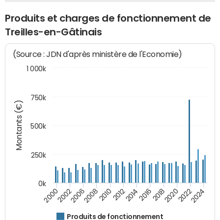
Produits et charges de fonctionnement de
Treilles-en-Gâtinais
(Source : JDN d'après ministère de l'Economie)
1 000k
750k
Montants (€)
500k
250k
0k
2016
2014
2012
2010
2008
2006
2002
2000
2024
2022
2020
2018
Produits de fonctionnement