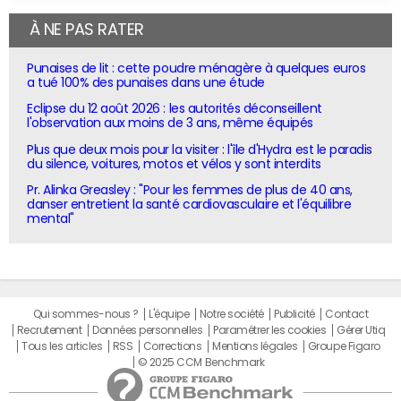
À NE PAS RATER
Punaises de lit : cette poudre ménagère à quelques euros
a tué 100% des punaises dans une étude
Eclipse du 12 août 2026 : les autorités déconseillent
l'observation aux moins de 3 ans, même équipés
Plus que deux mois pour la visiter : l'île d'Hydra est le paradis
du silence, voitures, motos et vélos y sont interdits
Pr. Alinka Greasley : "Pour les femmes de plus de 40 ans,
danser entretient la santé cardiovasculaire et l'équilibre
mental"
Qui sommes-nous ?
L'équipe
Notre société
Publicité
Contact
Recrutement
Données personnelles
Paramétrer les cookies
Gérer Utiq
Tous les articles
RSS
Corrections
Mentions légales
Groupe Figaro
© 2025 CCM Benchmark