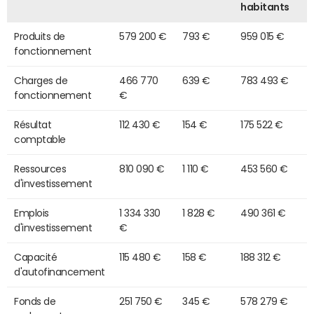
habitants
Produits de
579 200 €
793 €
959 015 €
fonctionnement
Charges de
466 770
639 €
783 493 €
fonctionnement
€
Résultat
112 430 €
154 €
175 522 €
comptable
Ressources
810 090 €
1 110 €
453 560 €
d'investissement
Emplois
1 334 330
1 828 €
490 361 €
d'investissement
€
Capacité
115 480 €
158 €
188 312 €
d'autofinancement
Fonds de
251 750 €
345 €
578 279 €