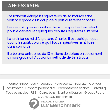
À NE PAS RATER
Ce Français déloge les squatteurs de sa maison sans
violence grâce à un coup de fil particulièrement malin
Les neurologues en sont certains : ce sport est excellent
pour le cerveau et quelques minutes régulières suffisent
Le jardinier du roi d'Angleterre Charles III est catégorique :
avant fin août, voici ce qu'il faut impérativement faire
dans son jardin
Il crée une entreprise de 10 millions de dollars en seulement
6 mois grâce à l'IA : voici la méthode de Ben Broca
Qui sommes-nous ?
L'équipe
Notre société
Publicité
Contact
Recrutement
Données personnelles
Paramétrer les cookies
Gérer Utiq
Tous les articles
RSS
Corrections
Mentions légales
Groupe Figaro
© 2025 CCM Benchmark