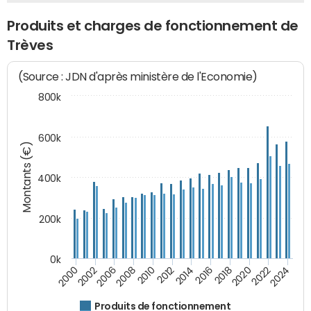
Produits et charges de fonctionnement de
Trèves
(Source : JDN d'après ministère de l'Economie)
800k
600k
Montants (€)
400k
200k
0k
2000
2022
2016
2010
2002
2024
2018
2012
2006
2020
2014
2008
Produits de fonctionnement