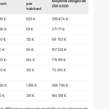
Moyenne villages de
tant
par
250 à 500
habitant
10 €
823 €
339 874 €
580 €
511 €
271 171 €
30 €
312 €
68 703 €
0 €
56 €
167 522 €
80 €
194 €
179 951 €
30 €
312 €
73 455 €
160 €
1 355 €
306 790 €
0 €
261 €
184 081 €
a différence entre les produits et les charges de