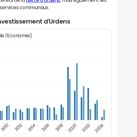
térêts de la
dette d'Urdens
, mais également les
 services communaux.
investissement d'Urdens
 de l'Economie)
2014
2024
2012
2022
2010
2020
2018
2016