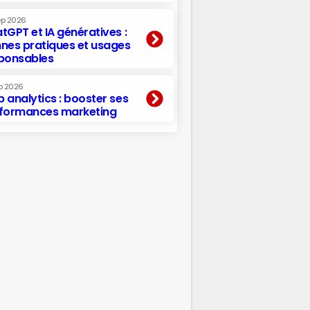
ep 2026
tGPT et IA génératives :
nes pratiques et usages
ponsables
p 2026
 analytics : booster ses
formances marketing