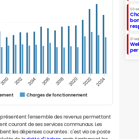
03 s
Cha
bon
res
21 se
Web
per
2024
2022
2020
2018
2016
2014
2012
2010
nement
Charges de fonctionnement
eprésentent l'ensemble des revenus permettant
ment courant de ses services communaux. Les
nt les dépenses courantes : c'est via ce poste