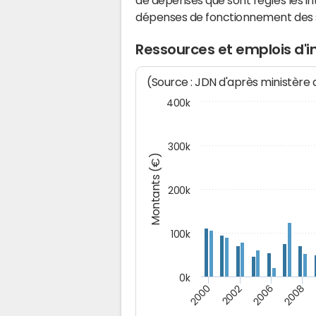
de dépenses que sont réglés les in
dépenses de fonctionnement des
Ressources et emplois d'
(Source : JDN d'après ministère
400k
300k
Montants (€)
200k
100k
0k
2000
2008
2006
2002