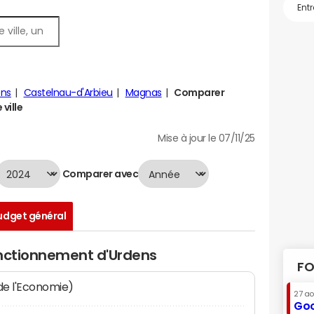
ens
Castelnau-d'Arbieu
Magnas
Comparer
ville
Mise à jour le 07/11/25
Comparer avec
udget général
onctionnement d'Urdens
FO
 de l'Economie)
27 a
Goo