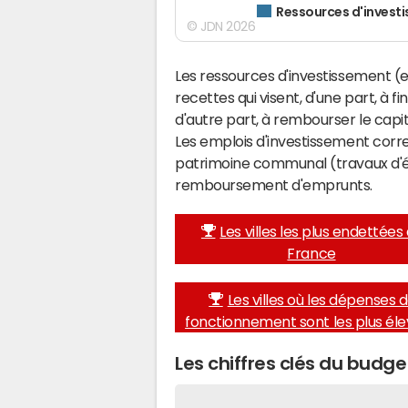
Ressources d'invest
© JDN 2026
Les ressources d'investissement (e
recettes qui visent, d'une part, à f
d'autre part, à rembourser le cap
Les emplois d'investissement corr
patrimoine communal (travaux d'éq
remboursement d'emprunts.
Les villes les plus endettées
France
Les villes où les dépenses 
fonctionnement sont les plus él
Les chiffres clés du budg