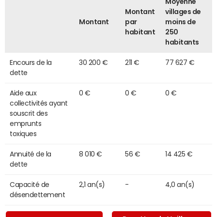
Moyenne
Montant
villages de
Montant
par
moins de
habitant
250
habitants
Encours de la
30 200 €
211 €
77 627 €
dette
Aide aux
0 €
0 €
0 €
collectivités ayant
souscrit des
emprunts
toxiques
Annuité de la
8 010 €
56 €
14 425 €
dette
Capacité de
2,1 an(s)
-
4,0 an(s)
désendettement