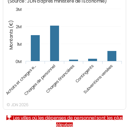
(Source : JDN d'après ministère de l'Economie)
3M
Montants (€)
2M
1M
0M
Charges financières
Subventions versées
Charges de personnel
Contingents
Achats et charges e…
© JDN 2026
Les villes où les dépenses de personnel sont les plus
élevées