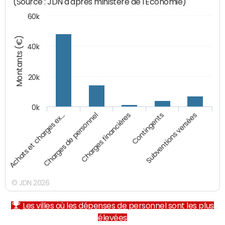
(Source : JDN d'après ministère de l'Economie)
60k
Montants (€)
40k
20k
0k
Charges financières
Achats et charges ex…
Contingents
Charges de personnel
Subventions versées
© JDN 2026
Les villes où les dépenses de personnel sont les plus
élevées