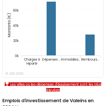
60k
Montants (€)
40k
20k
0k
Charges à
Dépenses …
Immobilisa…
Rembours…
répartir
© JDN 2026
Les villes où les dépenses d'équipement sont les plus
élevées
Emplois d'investissement de Valeins en