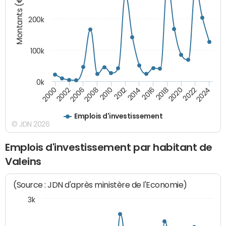
Montants (€)
200k
100k
0k
2000
2022
2016
2010
2002
2024
2018
2012
2006
2020
2014
2008
Emplois d'investissement
© JDN 2026
Emplois d'investissement par habitant de
Valeins
(Source : JDN d'après ministère de l'Economie)
3k