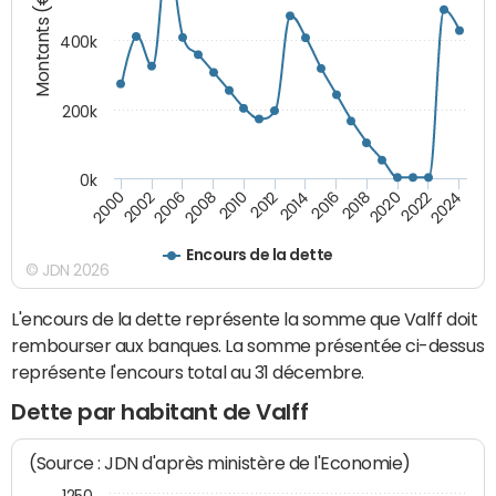
Montants (€)
400k
200k
0k
2000
2022
2016
2010
2002
2024
2018
2012
2006
2020
2014
2008
Encours de la dette
© JDN 2026
L'encours de la dette représente la somme que Valff doit
rembourser aux banques. La somme présentée ci-dessus
représente l'encours total au 31 décembre.
Dette par habitant de Valff
(Source : JDN d'après ministère de l'Economie)
1250