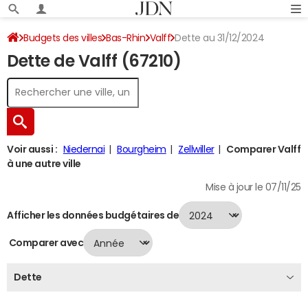
Budgets des villes
Bas-Rhin
Valff
Dette au 31/12/2024
Dette de Valff (67210)
Voir aussi :
Niedernai
Bourgheim
Zellwiller
Comparer Valff
à une autre ville
Mise à jour le 07/11/25
Afficher les données budgétaires de
Comparer avec
Dette