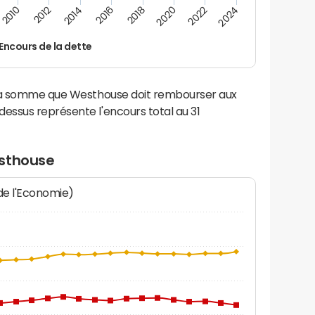
2014
2024
2012
2022
2010
2020
2018
2016
Encours de la dette
 la somme que Westhouse doit rembourser aux
ssus représente l'encours total au 31
esthouse
 de l'Economie)