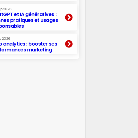
ep 2026
tGPT et IA génératives :
nes pratiques et usages
ponsables
p 2026
 analytics : booster ses
formances marketing