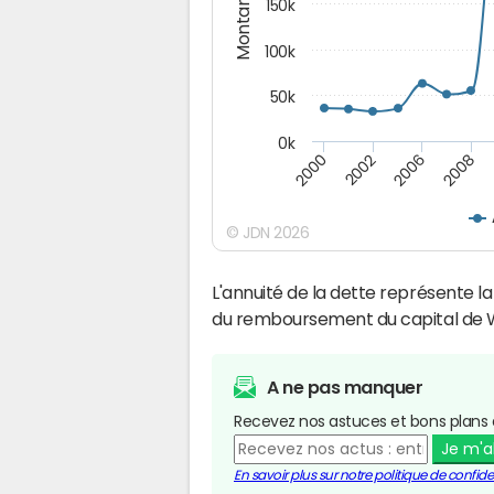
Montants (€)
150k
100k
50k
0k
2008
2006
2002
2000
© JDN 2026
L'annuité de la dette représente 
du remboursement du capital de 
A ne pas manquer
Recevez nos astuces et bons plans 
Je m'
En savoir plus sur notre politique de confiden