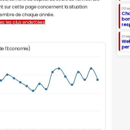
t sur cette page concernent la situation
03 s
Cha
écembre de chaque année.
bon
lles les plus endettées
res
21 se
Web
per
 de l'Economie)