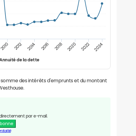
2024
2022
2020
2018
2016
2014
2012
2010
Annuité de la dette
la somme des intérêts d'emprunts et du montant
Westhouse.
directement par e-mail.
abonne
tialité