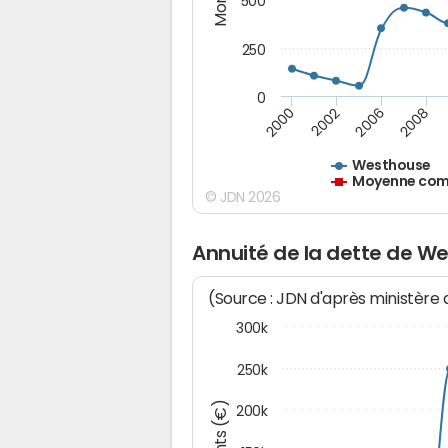
500
250
0
2000
2002
2006
2008
Westhouse
Moyenne comm
© JDN 2026
Annuité de la dette de W
(Source : JDN d'après ministère
300k
250k
200k