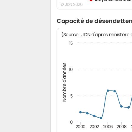
Moyenne communes
© JDN 2026
Capacité de désendette
(Source : JDN d'après ministère
15
Nombre d'années
10
5
0
2000
2002
2006
2008