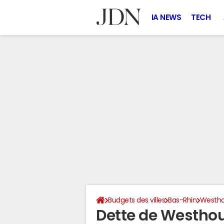
IA NEWS
TECH
Budgets des villes
Bas-Rhin
Westh
Dette de Westho