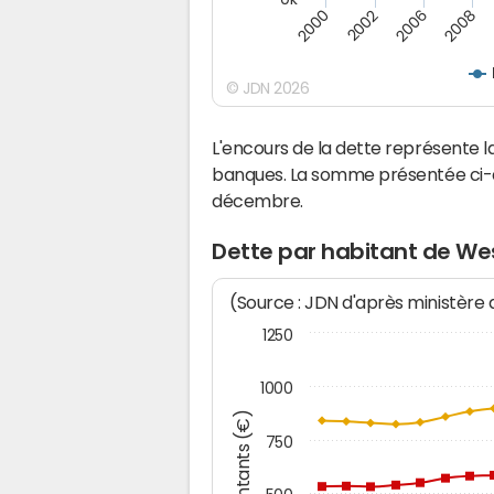
2000
2008
2006
2002
© JDN 2026
L'encours de la dette représente
banques. La somme présentée ci-de
décembre.
Dette par habitant de W
(Source : JDN d'après ministère
1250
1000
Montants (€)
750