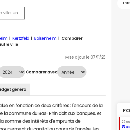
heim
Kertzfeld
Bolsenheim
Comparer
tre ville
Mise à jour le 07/11/25
Comparer avec
udget général
e en fonction de deux critères : l'encours de la
FO
ue la commune du Bas-Rhin doit aux banques, et
t à la somme des intérêts d'emprunts de
27 a
Goo
ursement du capital au cours de l'année. Les